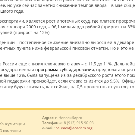
е, но уже сейчас заметно снижение темпов ввода – в мае обще
шлого года.
спертами, является рост ипотечных ссуд, где платеж просроче
я с января 2009 года, – 96,1 миллиарда рублей (прирост на 33%
ублей (прирост на 12%).
денции – постепенное снижение внезапно выросшей в декабре 
центных пункта ниже февральской пиковой отметки. Но и это не
а России еще снизил ключевую ставку – с 11,5 до 11%. Дальней
 государственная
программа субсидирования
, предполагающая 
 выше 12%, была запущена из-за декабрьского роста этого пока
ной поддержки произойдет, если ставка снизится до 9,5%. Оф
тавку будут снижать, как сейчас, на 0,5 процентных пунктов, т
Адрес:
г. Новосибирск
Телефоны:
8 (913) 915-90-03
Консультации
e-mail:
naumov@academ.org
О компании