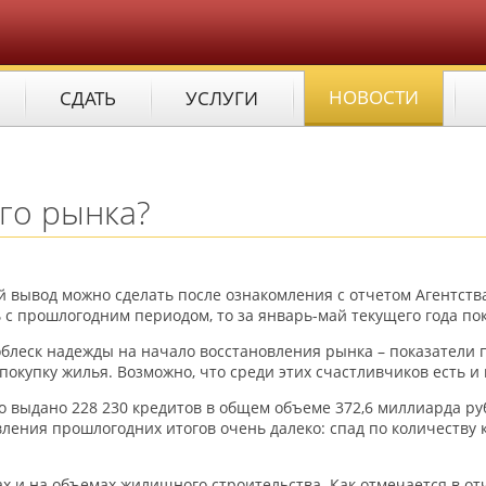
НОВОСТИ
СДАТЬ
УСЛУГИ
го рынка?
акой вывод можно сделать после ознакомления с отчетом Агент
ь с прошлогодним периодом, то за январь-май текущего года по
облеск надежды на начало восстановления рынка – показатели 
покупку жилья. Возможно, что среди этих счастливчиков есть и
 выдано 228 230 кредитов в общем объеме 372,6 миллиарда руб
ления прошлогодних итогов очень далеко: спад по количеству 
х и на объемах жилищного строительства. Как отмечается в о