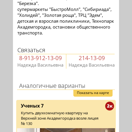
"Березка".
супермаркеты "БыстроМолл", "Сибириада",
"Холидей", "Золотая роща", ТРЦ "Эдем",
детская и взрослая поликлиники, Технопарк
Академгородка, остановки общественного
транспорта.
Связаться
8-913-912-13-09
214-13-09
Надежда Васильевна
Надежда Васильевна
Аналогичные варианты
Показать на карте
Ученых 7
2к
Купить двухкомнатную квартиру на
Верхней зоне Академгородка возле лицея
№ 130