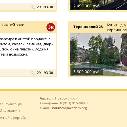
2 450 000 руб.
291-93-30
 Нижней зоне
Купить дву
3к
Терешковой 28
кирпичном
 Квартира в чистой продаже, с
том, кафель, ламинат, двери
пон, окна пластик, лоджия
отека возможна.
3 800 000 руб.
291-93-30
Адрес:
г. Новосибирск
Телефоны:
8 (913) 915-90-03
Консультации
e-mail:
naumov@academ.org
О компании
ичной офертой.