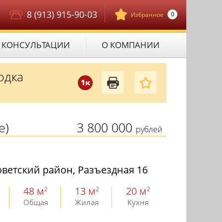
8 (913) 915-90-03
0
Избранное
КОНСУЛЬТАЦИИ
О КОМПАНИИ
одка
1к
е)
3 800 000
рублей
ветский район, Разъездная 16
48 м
13 м
20 м
2
2
2
Общая
Жилая
Кухня