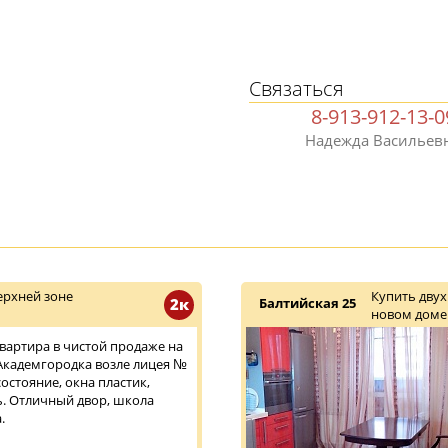
Связаться
8-913-912-13-0
Надежда Васильев
ерхней зоне
Купить двух
2к
Балтийская 25
новом доме
 Квартира в чистой продаже на
Академгородка возле лицея №
остояние, окна пластик,
ь. Отличный двор, школа
.