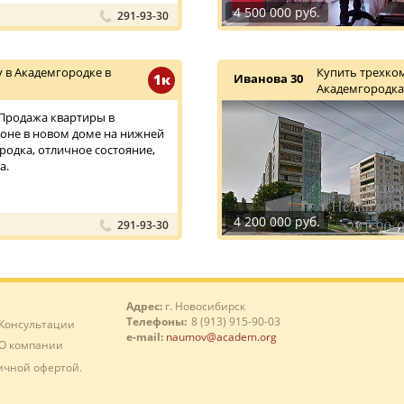
4 500 000 руб.
291-93-30
 в Академгородке в
Купить трехко
1к
Иванова 30
Академгородка
. Продажа квартиры в
оне в новом доме на нижней
родка, отличное состояние,
а.
4 200 000 руб.
291-93-30
Адрес:
г. Новосибирск
Телефоны:
8 (913) 915-90-03
Консультации
e-mail:
naumov@academ.org
О компании
ичной офертой.