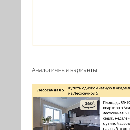
Аналогичные варианты
Купить однокомнатную в Академ
Лесосечная 5
на Лесосечной 5
Площадь 35/19/
квартира в Ак
лесосечная 5. 
садик, недалек
с утиной заво
на лес. Это хор