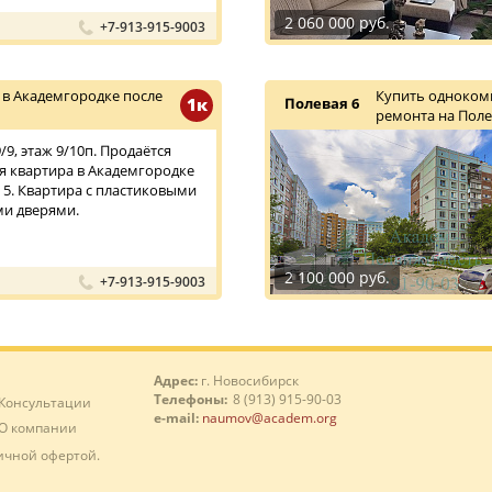
2 060 000 руб.
+7-913-915-9003
в Академгородке после
Купить однокомн
1к
Полевая 6
ремонта на Поле
9, этаж 9/10п. Продаётся
 квартира в Академгородке
 5. Квартира с пластиковыми
ми дверями.
2 100 000 руб.
+7-913-915-9003
Адрес:
г. Новосибирск
Телефоны:
8 (913) 915-90-03
Консультации
e-mail:
naumov@academ.org
О компании
ичной офертой.