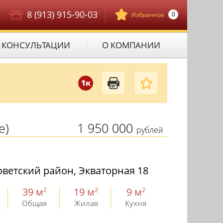
8 (913) 915-90-03
0
Избранное
КОНСУЛЬТАЦИИ
О КОМПАНИИ
1к
е)
1 950 000
рублей
ветский район, Экваторная 18
39 м
19 м
9 м
2
2
2
Общая
Жилая
Кухня