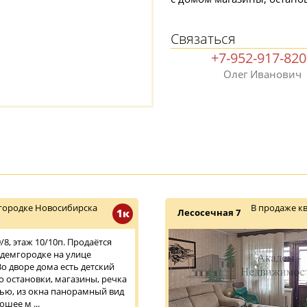
Связаться
+7-952-917-82
Олег Иванович
городке Новосибирска
В продаже к
1к
Лесосечная 7
8, этаж 10/10п. Продаётся
адемгородке на улице
Во дворе дома есть детский
о остановки, магазины, речка
дью, из окна панорамный вид
ошее м ...