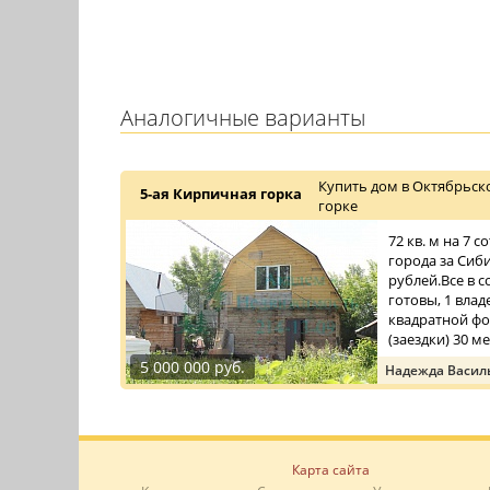
Аналогичные варианты
Купить дом в Октябрьск
5-ая Кирпичная горка
горке
72 кв. м на 7 
города за Сиб
рублей.Все в 
готовы, 1 влад
квадратной ф
(заездки) 30 мет
5 000 000 руб.
Надежда Васил
Карта сайта