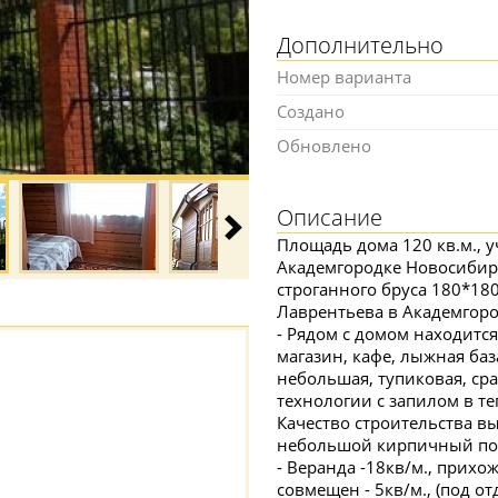
Дополнительно
Номер варианта
Создано
Обновлено
Описание
Площадь дома 120 кв.м., у
Академгородке Новосибирс
строганного бруса 180*18
Лаврентьева в Академгоро
- Рядом с домом находитс
магазин, кафе, лыжная баз
небольшая, тупиковая, сраз
технологии с запилом в теп
Качество строительства вы
небольшой кирпичный подв
- Веранда -18кв/м., прихож
совмещен - 5кв/м., (под от