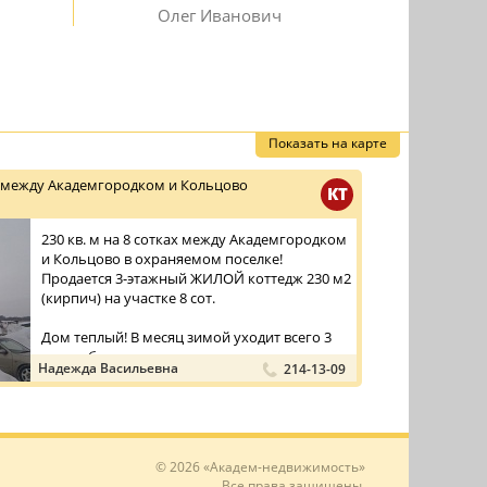
Олег Иванович
Показать на карте
 между Академгородком и Кольцово
КТ
230 кв. м на 8 сотках между Академгородком
и Кольцово в охраняемом поселке!
Продается 3-этажный ЖИЛОЙ коттедж 230 м2
(кирпич) на участке 8 сот.
Дом теплый! В месяц зимой уходит всего 3
тыс. руб. на ...
Надежда Васильевна
214-13-09
© 2026 «Академ-недвижимость»
Все права защищены.