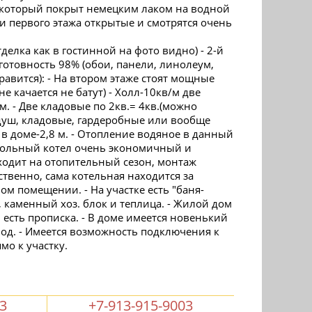
который покрыт немецким лаком на водной
ки первого этажа открытые и смотрятся очень
отделка как в гостинной на фото видно) - 2-й
отовность 98% (обои, панели, линолеум,
нравится): - На втором этаже стоят мощные
е качается не батут) - Холл-10кв/м две
/м. - Две кладовые по 2кв.= 4кв.(можно
 душ, кладовые, гардеробные или вообще
в в доме-2,8 м. - Отопление водяное в данный
угольный котел очень экономичный и
ходит на отопительный сезон, монтаж
твенно, сама котельная находится за
м помещении. - На участке есть "баня-
., каменный хоз. блок и теплица. - Жилой дом
, есть прописка. - В доме имеется новенький
д. - Имеется возможность подключения к
мо к участку.
03
+7-913-915-9003