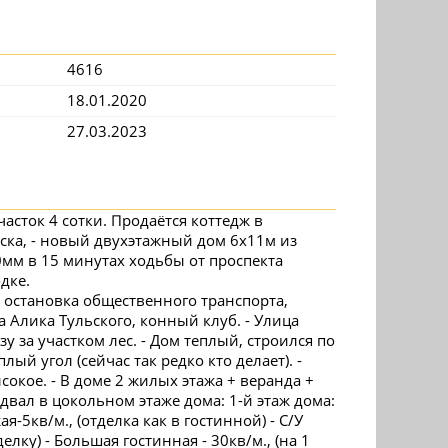
4616
18.01.2020
27.03.2023
часток 4 сотки. Продаётся коттедж в
ка, - новый двухэтажный дом 6х11м из
0мм в 15 минутах ходьбы от проспекта
дке.
я остановка общественного транспорта,
а Алика Тульского, конный клуб. - Улица
у за участком лес. - Дом теплый, строился по
лый угол (сейчас так редко кто делает). -
сокое. - В доме 2 жилых этажа + веранда +
ал в цокольном этаже дома: 1-й этаж дома:
ая-5кв/м., (отделка как в гостинной) - С/У
делку) - Большая гостинная - 30кв/м., (на 1