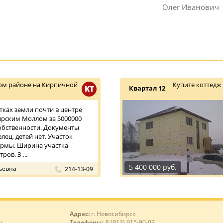
Олег Иванович
ом районе на Кирпичной
Купите коттедж
КТ
Квартал 12
сотках земли почти в центре
ирским Моллом за 5000000
собственности. Документы
елец, детей нет. Участок
ормы. Ширина участка
ров. З ...
5 400 000 руб.
ьевна
214-13-09
Адрес:
г. Новосибирск
Телефоны:
8 (913) 915-90-03