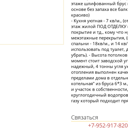
этаже шлифованный брус 
основе без запаха все бал
красиво)
- Кухня уютная - 7 кв/м., (
этаж жилой ПОД ОТДЕЛКУ г
покрытие и тд., кому что 
межэтажные перекрытия, (н
спальни - 18кв/м., и 14 кв
использовать под туалет,
убрать). - Высота потолко
момент стоит заводской 
надежный, 4 тонны угля у
отопления выполнен качес
пределами дома в отдельно
котельная" из бруса 6*3 м
и участок в собственности
круглогодичный водопрово
газу который подходит пря
Связаться
+7-952-917-82