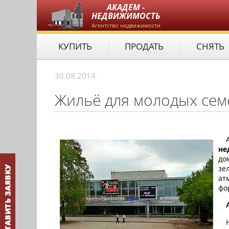
АКАДЕМ -
НЕДВИЖИМОСТЬ
Агентство недвижимости
КУПИТЬ
ПРОДАТЬ
СНЯТЬ
30.08.2014
Жильё для молодых сем
не
до
зе
ат
фо