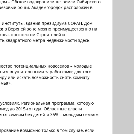
дом – Обское водохранилище, земли Сибирского
ерезовые рощи. Академгородок расположен в
 институты, здания президиума СОРАН, Дом
ке
в Верхней зоне можно преимущественно на
кова, проспектом Строителей и
ть квадратного метра недвижимости здесь
чество потенциальных новоселов – молодые
иться внушительными заработками; для того
иру или искать возможность снять комнату.
емья».
 условиях. Региональная программа, которую
иод до 2015-го года. Областные власти
ся семьям без детей и 35% – молодым семьям,
ирование возможно только в том случае, если