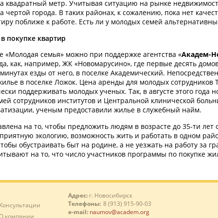
за квадратный метр. Учитывая ситуацию на рынке недвижимост
 чертой города. В таких районах, к сожалению, пока нет каче
иру поближе к работе. Есть ли у молодых семей альтернативн
в покупке квартир
е «Молодая семья» можно при поддержке агентства «
Академ-Н
да, как, например, ЖК «Новомарусино», где первые десять дом
х минутах езды от него, в поселке Академический. Непосредств
лье в поселке Ложок. Цена аренды для молодых сотрудников Те
ески поддерживать молодых ученых. Так, в августе этого года
семей сотрудников институтов и Центральной клинической боль
ватизации, ученым предоставили жилье в служебный найм.
влена на то, чтобы предложить людям в возрасте до 35-ти лет
оприятную экологию, возможность жить и работать в одном рай
тобы обустраивать быт на родине, а не уезжать на работу за г
тывают на то, что число участников программы по покупке жиль
Адрес:
г. Новосибирск
Телефоны:
8 (913) 915-90-03
Консультации
e-mail:
naumov@academ.org
О компании