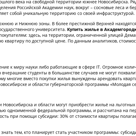
ошлого века на свободной территории южнее Новосибирска. Ря
деления Российской Академии наук, вокруг – сосновые леса и б
вляет собой уникальную территорию со своей инфраструктурой.
ерхнюю и Нижнюю зоны. В более престижной Верхней находятся
государственного университета.
Купить жилье в Академгород
покупателям: здесь, на территории, ограниченной улицей Дема
 квартиру по доступной цене. По данным аналитиков, стоимос
ние к миру науки либо работающие в сфере IT. Огромное коли
Но вчерашние студенты в большинстве случаев не могут похвал
тому многие вместо покупки жилья вынуждены арендовать кварт
овосибирске и области губернаторской программы «Молодая с
и Новосибирска и области могут приобрести жильё на льготных
стью одноименной федеральной программы, и рассчитана на пер
ть при помощи субсидии: 30% от стоимости квартиры полагает
 знать тем, кто планирует стать участником программы: субсид