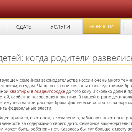
НОВОСТИ
СДАТЬ
УСЛУГИ
етей: когда родители развелис
твующем семейном законодательстве России очень много тёмн
енникам, и судам. Чаще всего они связаны с последствиями бра
чной
квартиры в Академгородке
до того кому и сколько доли в 
етей, особенно несовершеннолетних. В нашей стране дети явл
е имущества при распаде брака фактически остаются за борто
ить федеральные власти.
бщее правило, о котором, к сожалению, забывают некоторые род
твенность за содержания своего дитя. Семейное законодательс
 может быть, ребёнок - нет. Казалось бы, тут больше к месту в