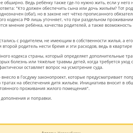
обширно. Ведь ребёнку также где-то нужно жить, если у него н
ответа: "Кто должен обеспечить сына или дочь жильём? Тот родит
днозначен (оба!), но в законе нет чётко прописанного обязател
ого кодекса РФ лишь уточняет, что при раздельном проживании
тся мнение ребёнка, качества родителей, а также возможность с
 остались с родителем, не имеющим в собственности жилья, а е
и второй родитель нести бремя и эти расходов, ведь в квартире
ейного кодекса страны, который определяет дополнительные тра
рых болезнь или тяжёлые травмы детей, когда требуется уход с
 фактически оставляет вопрос на усмотрение суда.
 внесло в Госдуму законопроект, которые предусматривает попр
 в тратах на обеспечения дитя жильём. Инициатива вносит в о
постоянного проживания жилого помещения".
 дополнения и поправки.
Адрес:
г. Новосибирск