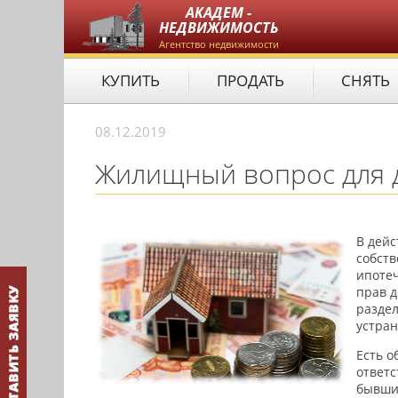
АКАДЕМ -
НЕДВИЖИМОСТЬ
Агентство недвижимости
КУПИТЬ
ПРОДАТЬ
СНЯТЬ
08.12.2019
Жилищный вопрос для д
В дейс
собств
ипоте
прав д
раздел
устран
Есть о
ответс
бывшим