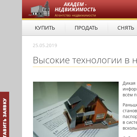
АКАДЕМ -
НЕДВИЖИМОСТЬ
Агентство недвижимости
КУПИТЬ
ПРОДАТЬ
СНЯТЬ
25.05.2019
Высокие технологии в 
Дикая 
информ
всём п
Раньш
станов
паспор
в сист
вскол