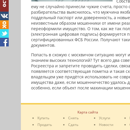
Собств
ему не случайно принесли чужие счета, просто 
разбирательства выяснилось, что мужчина якоб
поддельный паспорт или доверенность, а новые
неизвестным образом мошенники от имени реа
переоформили имущество. О том, как же так по
(электронная цифровая подпись) формируется 
сертифицированных ФСБ России. Получают так
документов.
Попасть в схожую с москвичом ситуацию могут 
знанием высоких технологий? Тут всего два сов
Росреестра и запретите проводить сделки, связ
появляется соответствующая пометка и такая схе
владельцем уже придётся использовать не соврем
имущества даже, если мошенничество удалось до
особенно, если объект после махинации мошен
Карта сайта
Купить
Снять
Услуги
Продать
Сдать
Новости