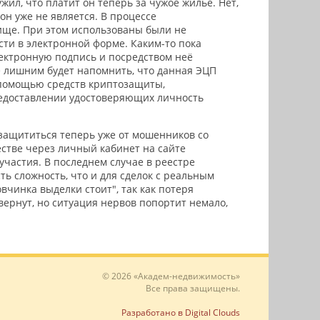
ил, что платит он теперь за чужое жильё. Нет,
он уже не является. В процессе
ище. При этом использованы были не
сти в электронной форме. Каким-то пока
ктронную подпись и посредством неё
е лишним будет напомнить, что данная ЭЦП
 помощью средств криптозащиты,
едоставлении удостоверяющих личность
к защититься теперь уже от мошенников со
естве через личный кабинет на сайте
участия. В последнем случае в реестре
сть сложность, что и для сделок с реальным
вчинка выделки стоит", так как потеря
вернут, но ситуация нервов попортит немало,
© 2026 «Академ-недвижимость»
Все права защищены.
Разработано в Digital Clouds