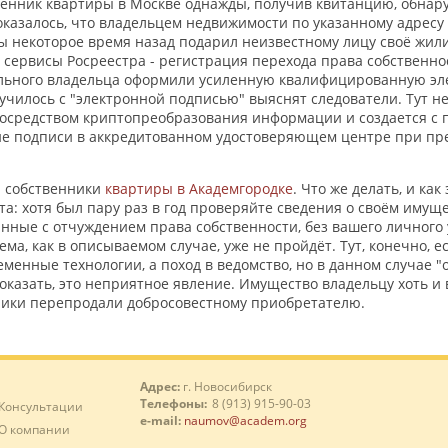
енник квартиры в Москве однажды, получив квитанцию, обнаруж
оказалось, что владельцем недвижимости по указанному адресу 
ы некоторое время назад подарил неизвестному лицу своё жил
 сервисы Росреестра - регистрация перехода права собственно
льного владельца оформили усиленную квалифицированную эле
лучилось с "электронной подписью" выяснят следователи. Тут н
посредством криптопреобразования информации и создается с
ие подписи в аккредитованном удостоверяющем центре при пр
и собственники
квартиры в Академгородке
. Что же делать, и ка
ета: хотя был пару раз в год проверяйте сведения о своём имущ
анные с отчуждением права собственности, без вашего личного 
ма, как в описываемом случае, уже не пройдёт. Тут, конечно, е
енные технологии, а поход в ведомство, но в данном случае "о
казать, это неприятное явление. Имущество владельцу хоть и 
ники перепродали добросовестному приобретателю.
Адрес:
г. Новосибирск
Телефоны:
8 (913) 915-90-03
Консультации
e-mail:
naumov@academ.org
О компании