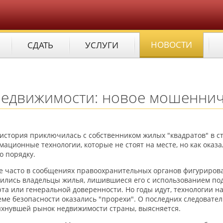
НОВОСТИ
СДАТЬ
УСЛУГИ
недвижимости: новое мошенни
история приключилась с собственником жилых "квадратов" в ст
ационные технологии, которые не стоят на месте, но как оказ
о порядку.
е часто в сообщениях правоохранительных органов фигуриров
ились владельцы жилья, лишившиеся его с использованием под
та или генеральной доверенности. Но годы идут, технологии н
еме безопасности оказались "прорехи". О последних следовател
ыхнувшей рынок недвижимости страны, выясняется.