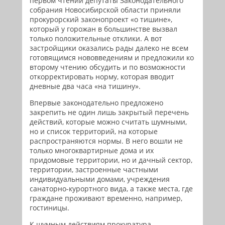
первом чтении депутаты Законодательного
собрания Новосибирской области приняли
прокурорский законопроект «о тишине»,
который у горожан в большинстве вызвал
только положительные отклики. А вот
застройщики оказались рады далеко не всем
готовящимся нововведениям и предложили ко
второму чтению обсудить и по возможности
откорректировать норму, которая вводит
дневные два часа «на тишину».
Впервые законодательно предложено
закрепить не один лишь закрытый перечень
действий, которые можно считать шумными,
но и список территорий, на которые
распространяются нормы. В него вошли не
только многоквартирные дома и их
придомовые территории, но и дачный сектор,
территории, застроенные частными
индивидуальными домами, учреждения
санаторно-курортного вида, а также места, где
граждане проживают временно, например,
гостиницы.
К шумным действиям прокуратура