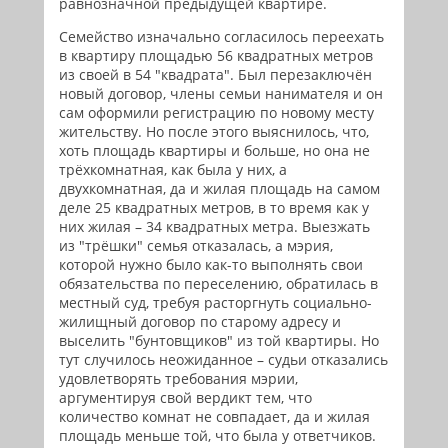
равнозначной предыдущей квартире.
Семейство изначально согласилось переехать
в квартиру площадью 56 квадратных метров
из своей в 54 "квадрата". Был перезаключён
новый договор, члены семьи нанимателя и он
сам оформили регистрацию по новому месту
жительству. Но после этого выяснилось, что,
хоть площадь квартиры и больше, но она не
трёхкомнатная, как была у них, а
двухкомнатная, да и жилая площадь на самом
деле 25 квадратных метров, в то время как у
них жилая – 34 квадратных метра. Выезжать
из "трёшки" семья отказалась, а мэрия,
которой нужно было как-то выполнять свои
обязательства по переселению, обратилась в
местный суд, требуя расторгнуть социально-
жилищный договор по старому адресу и
выселить "бунтовщиков" из той квартиры. Но
тут случилось неожиданное – судьи отказались
удовлетворять требования мэрии,
аргументируя свой вердикт тем, что
количество комнат не совпадает, да и жилая
площадь меньше той, что была у ответчиков.