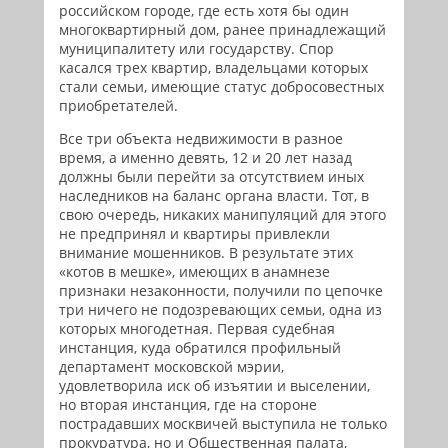
российском городе, где есть хотя бы один
многоквартирный дом, ранее принадлежащий
муниципалитету или государству. Спор
касался трех квартир, владельцами которых
стали семьи, имеющие статус добросовестных
приобретателей.
Все три объекта недвижимости в разное
время, а именно девять, 12 и 20 лет назад
должны были перейти за отсутствием иных
наследников на баланс органа власти. Тот, в
свою очередь, никаких манипуляций для этого
не предпринял и квартиры привлекли
внимание мошенников. В результате этих
«котов в мешке», имеющих в анамнезе
признаки незаконности, получили по цепочке
три ничего не подозревающих семьи, одна из
которых многодетная. Первая судебная
инстанция, куда обратился профильный
департамент московской мэрии,
удовлетворила иск об изъятии и выселении,
но вторая инстанция, где на стороне
пострадавших москвичей выступила не только
прокуратура, но и Общественная палата,