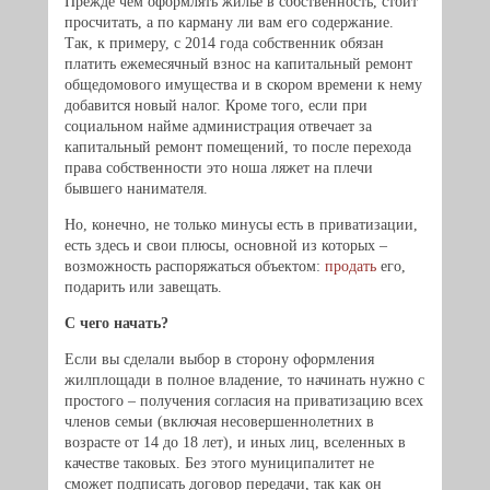
Прежде чем оформлять жилье в собственность, стоит
просчитать, а по карману ли вам его содержание.
Так, к примеру, с 2014 года собственник обязан
платить ежемесячный взнос на капитальный ремонт
общедомового имущества и в скором времени к нему
добавится новый налог. Кроме того, если при
социальном найме администрация отвечает за
капитальный ремонт помещений, то после перехода
права собственности это ноша ляжет на плечи
бывшего нанимателя.
Но, конечно, не только минусы есть в приватизации,
есть здесь и свои плюсы, основной из которых –
возможность распоряжаться объектом:
продать
его,
подарить или завещать.
С чего начать?
Если вы сделали выбор в сторону оформления
жилплощади в полное владение, то начинать нужно с
простого – получения согласия на приватизацию всех
членов семьи (включая несовершеннолетних в
возрасте от 14 до 18 лет), и иных лиц, вселенных в
качестве таковых. Без этого муниципалитет не
сможет подписать договор передачи, так как он