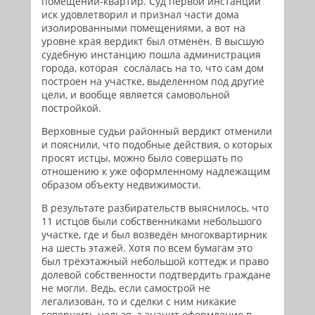
помещений-квартир. Суд первой инстанции
иск удовлетворил и признал части дома
изолированными помещениями, а вот на
уровне края вердикт был отменён. В высшую
судебную инстанцию пошла администрация
города, которая сослалась на то, что сам дом
построен на участке, выделенном под другие
цели, и вообще является самовольной
постройкой.
Верховные судьи районный вердикт отменили
и пояснили, что подобные действия, о которых
просят истцы, можно было совершать по
отношению к уже оформленному надлежащим
образом объекту недвижимости.
В результате разбирательств выяснилось, что
11 истцов были собственниками небольшого
участке, где и был возведён многоквартирник
на шесть этажей. Хотя по всем бумагам это
был трёхэтажный небольшой коттедж и право
долевой собственности подтвердить граждане
не могли. Ведь, если самострой не
легализован, то и сделки с ним никакие
совершить нельзя, а значит оформление в