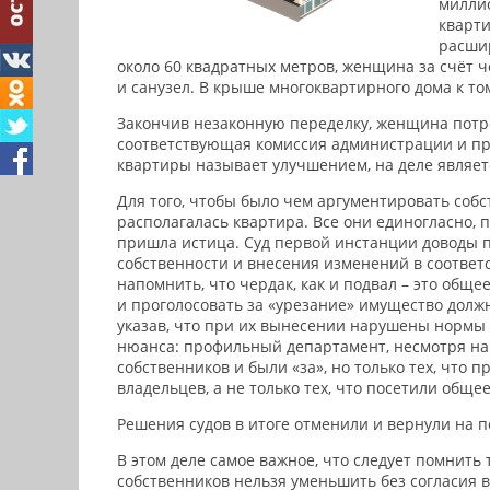
миллио
кварти
расши
около 60 квадратных метров, женщина за счёт ч
и санузел. В крыше многоквартирного дома к т
Закончив незаконную переделку, женщина потре
соответствующая комиссия администрации и про
квартиры называет улучшением, на деле являет
Для того, чтобы было чем аргументировать собс
располагалась квартира. Все они единогласно, 
пришла истица. Суд первой инстанции доводы п
собственности и внесения изменений в соответс
напомнить, что чердак, как и подвал – это общ
и проголосовать за «урезание» имущество долж
указав, что при их вынесении нарушены нормы 
нюанса: профильный департамент, несмотря на з
собственников и были «за», но только тех, что 
владельцев, а не только тех, что посетили обще
Решения судов в итоге отменили и вернули на п
В этом деле самое важное, что следует помнит
собственников нельзя уменьшить без согласия 