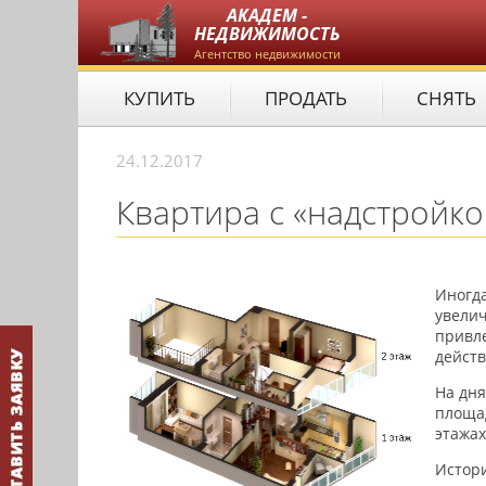
АКАДЕМ -
НЕДВИЖИМОСТЬ
Агентство недвижимости
КУПИТЬ
ПРОДАТЬ
СНЯТЬ
24.12.2017
Квартира с «надстройк
Иногд
увелич
привле
действ
На дня
площад
этажах
Истори