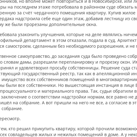
нников, но вполне может повториться и в Новосибирске, или 
ры на последнем этаже потребовала в районном суде обязать м
ренную за счёт чердачного помещения квартиру. Купив жилое
ердака надстроила себе еще один этаж, добавив лестницу из с
ому же были прорезаны дополнительные окна.
бовала узаконить улучшения, которые на деле являлись ничем 
фильный департамент в этом отказали, подала в суд. Архитекто
ся самостроем, сделанным без необходимого разрешения, и не 
твенное самоуправство, до заседания суда было проведено собр
по словам дамы, разрешили перепланировку и прорезку окон. Им
ринял и удовлетворил просьбу собственницы. Решение суда ст
твующий государственный реестр, так как в апелляционной инс
ее имущество всех собственников помещений в многоквартирнике
ны были все собственники. Но вышестоящая инстанция в лице 
процессуального и материального права. Так, судьи обратили 
аключение о соответствии надстройки нормам, все равно не да
пришёл на собрание. А вот пришли на него не все, а согласие в
е собрание.
ересмотр.
ь тем, кто решил прикупить квартиру, которой прочили возмож
всех совладельцев жилых и нежилых помещений в доме. А у нек