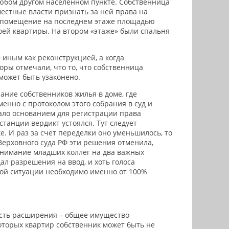
любом другом населенном пункте. Собственница
естные власти признать за ней права на
 помещение на последнем этаже площадью
воей квартиры. На втором «этаже» были спальня
иным как реконструкцией, а когда
ры отмечали, что то, что собственница
может быть узаконено.
ание собственников жилья в доме, где
енно с протоколом этого собрания в суд и
ало основанием для регистрации права
танции вердикт устоялся. Тут следует
. И раз за счет переделки оно уменьшилось, то
Верховного суда РФ эти решения отменила,
внимание младших коллег на два важных
л разрешения на ввод, и хоть голоса
 этой ситуации необходимо именно от 100%
ность расширения – общее имущество
оторых квартир собственник может быть не