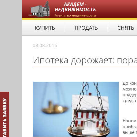
АКАДЕМ -
НЕДВИЖИМОСТЬ
Агентство недвижимости
КУПИТЬ
ПРОДАТЬ
СНЯТЬ
08.08.2016
Ипотека дорожает: пора
До кон
можно 
поддер
средст
Напомн
прибыл
выше т