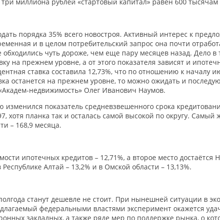
 три миллиона рублей «стартовый капитал» равен 600 тысячам 
ать порядка 35% всего новостроя. Активный интерес к предло
еменная и в целом потребительский запрос она почти отработа
 обходились чуть дороже, чем еще пару месяцев назад. Дело в
у на прежнем уровне, а от этого показателя зависят и ипотеч
нтная ставка составила 12,73%, что по отношению к началу ию
вка останется на прежнем уровне, то можно ожидать и послед
 «Академ-недвижимость» Олег Иванович Наумов.
ю изменился показатель средневзвешенного срока кредитован
97, хотя планка так и осталась самой высокой по округу. Сам
ти – 168,9 месяца.
ости ипотечных кредитов – 12,71%, а второе место достаётся 
 Республике Алтай – 13,2% и в Омской области – 13,13%.
лгода станут дешевле не стоит. При нынешней ситуации в эко
редлагаемый федеральными властями эксперимент окажется уда
ронных закладных, а также ряде мер по поддержке рынка, о кот