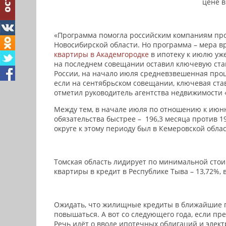
цене в
«Программа помогла российским компаниям прод
Новосибирской области. Но программа – мера вр
квартиры в Академгородке
в ипотеку к июлю уже
на последнем совещании оставил ключевую ставк
России, на начало июля средневзвешенная проце
если на сентябрьском совещании, ключевая ста
отметил руководитель агентства недвижимости
Между тем, в начале июля по отношению к июн
обязательства быстрее – 196,3 месяца против 1
округе к этому периоду был в Кемеровской облас
Томская область лидирует по минимальной стоим
квартиры в кредит в Республике Тыва – 13,72%, в
Ожидать, что жилищные кредиты в ближайшие по
повышаться. А вот со следующего года, если п
Речь идёт о вводе ипотечных облигаций и элект