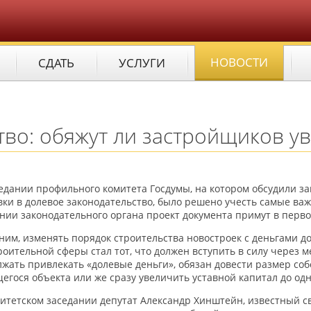
НОВОСТИ
СДАТЬ
УСЛУГИ
во: обяжут ли застройщиков ув
едании профильного комитета Госдумы, на котором обсудили 
ки в долевое законодательство, было решено учесть самые ва
нии законодательного органа проект документа примут в перв
им, изменять порядок строительства новостроек с деньгами 
роительной сферы стал тот, что должен вступить в силу через м
жать привлекать «долевые деньги», обязан довести размер соб
егося объекта или же сразу увеличить уставной капитал до од
итетском заседании депутат Александр Хинштейн, известный с