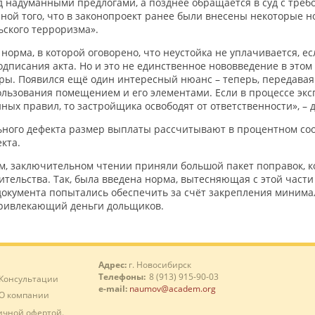
д надуманными предлогами, а позднее обращается в суд с треб
ной того, что в законопроект ранее были внесены некоторые
ьского терроризма».
норма, в которой оговорено, что неустойка не уплачивается, 
подписания акта. Но и это не единственное нововведение в этом
ры. Появился ещё один интересный нюанс – теперь, передавая
ьзования помещением и его элементами. Если в процессе эксп
ых правил, то застройщика освободят от ответственности», – 
ьного дефекта размер выплаты рассчитывают в процентном соо
кта.
ем, заключительном чтении приняли большой пакет поправок, 
ительства. Так, была введена норма, вытесняющая с этой час
окумента попытались обеспечить за счёт закрепления минимал
привлекающий деньги дольщиков.
Адрес:
г. Новосибирск
Телефоны:
8 (913) 915-90-03
Консультации
e-mail:
naumov@academ.org
О компании
ичной офертой.