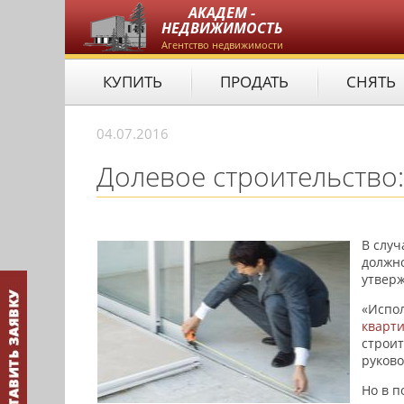
АКАДЕМ -
НЕДВИЖИМОСТЬ
Агентство недвижимости
КУПИТЬ
ПРОДАТЬ
СНЯТЬ
04.07.2016
Долевое строительство:
В случ
должно
утверж
«Испол
кварти
строит
руково
Но в п