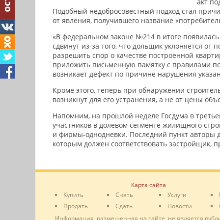
акт по
Подобный недобросовестный подход стал причи
от явления, получившего название «потребител
«В федеральном законе №214 в итоге появилась 
сдвинут из-за того, что дольщик уклоняется от 
разрешить спор о качестве построенной кварти
приложить письменную памятку с правилами пол
возникает дефект по причине нарушения указанн
Кроме этого, теперь при обнаружении строител
возникнут для его устранения, а не от цены объе
Напомним, на прошлой неделе Госдума в треть
участников в долевом сегменте жилищного стро
и фирмы-однодневки. Последний пункт авторы д
которым должен соответствовать застройщик, 
Карта сайта
Купить
Снять
Услуги
Продать
Сдать
Новости
Информация, размещенная на сайте, не является публ