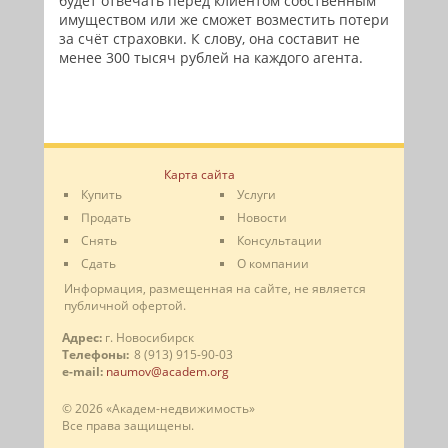
будет отвечать перед клиентом собственным
имуществом или же сможет возместить потери
за счёт страховки. К слову, она составит не
менее 300 тысяч рублей на каждого агента.
Карта сайта
Купить
Услуги
Продать
Новости
Снять
Консультации
Сдать
О компании
Информация, размещенная на сайте, не является
публичной офертой.
Адрес:
г. Новосибирск
Телефоны:
8 (913) 915-90-03
e-mail:
naumov@academ.org
© 2026 «Академ-недвижимость»
Все права защищены.