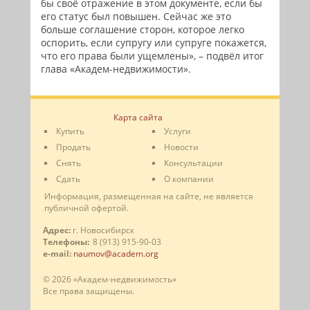
бы своё отражение в этом документе, если бы
его статус был повышен. Сейчас же это
больше соглашение сторон, которое легко
оспорить, если супругу или супруге покажется,
что его права были ущемлены», – подвёл итог
глава «Академ-недвижимости».
Карта сайта
Купить
Услуги
Продать
Новости
Снять
Консультации
Сдать
О компании
Информация, размещенная на сайте, не является
публичной офертой.
Адрес:
г. Новосибирск
Телефоны:
8 (913) 915-90-03
e-mail:
naumov@academ.org
© 2026 «Академ-недвижимость»
Все права защищены.