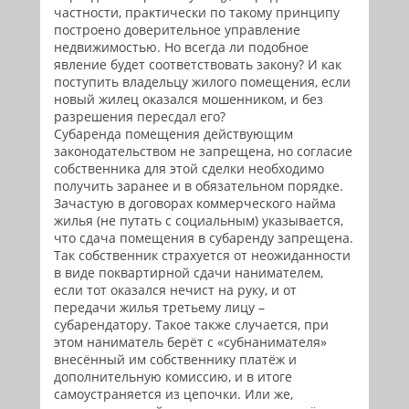
частности, практически по такому принципу
построено доверительное управление
недвижимостью. Но всегда ли подобное
явление будет соответствовать закону? И как
поступить владельцу жилого помещения, если
новый жилец оказался мошенником, и без
разрешения пересдал его?
Субаренда помещения действующим
законодательством не запрещена, но согласие
собственника для этой сделки необходимо
получить заранее и в обязательном порядке.
Зачастую в договорах коммерческого найма
жилья (не путать с социальным) указывается,
что сдача помещения в субаренду запрещена.
Так собственник страхуется от неожиданности
в виде поквартирной сдачи нанимателем,
если тот оказался нечист на руку, и от
передачи жилья третьему лицу –
субарендатору. Такое также случается, при
этом наниматель берёт с «субнанимателя»
внесённый им собственнику платёж и
дополнительную комиссию, и в итоге
самоустраняется из цепочки. Или же,