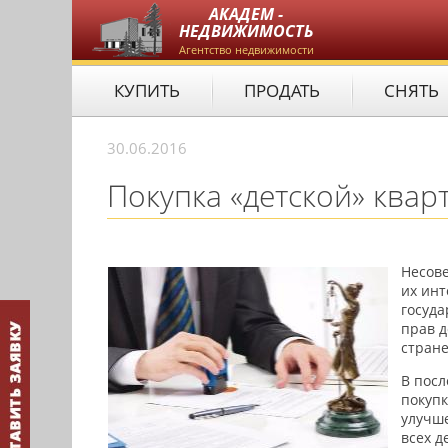
АКАДЕМ -
НЕДВИЖИМОСТЬ
Агентство недвижимости
КУПИТЬ
ПРОДАТЬ
СНЯТЬ
30.06.2016
Покупка «детской» квар
Несове
их инт
госуда
прав д
стране
В посл
покупк
улучш
всех д