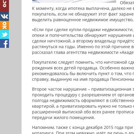
Обязат
К моменту, когда ипотека выплачена, далеко не
покупатель, если не обнаружит этот факт заран
выделить равноценное недвижимое имущество, а
«Если при сделке купли-продажи недвижимости, 
опеки и попечительства обнаружит нарушения и 
сделки ничтожной, а второму владельцу придётс
растянуться на годы. Именно по этой причине в
рассказал глава агентства недвижимости «Акад
Покупателю следует помнить, что ничтожной сд
рождения всех детей продавца. Особенно важно 
рекомендовалось бы включить пункт о том, что
справку, выданную на имя продавца Пенсионным
Второе частое нарушение – приватизационная з
проходить процедуру с разрешением от органов
полгода недвижимость оформляют в собственнос
квартирой, а приватизировать нужно не только 
расширенной выпиской обо всех ранее прописа
передачи жилого помещения.
Напомним, также с конца декабря 2015 года пр
нотариуса. При этом неважно, идёт ли речь о до