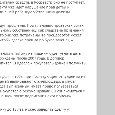
ителем средств, в Росреестр оно не поступает.
ъекта уже идёт нарушение прав детей и
оли в ней ребёнку-собственнику должны
будут проблемы. При плановых проверках орган
льному собственнику, как следствие признания
го они уже потрачены, то процесс этот может
тобы сделка прошла по букве закона», –
вности, потому не лишним будет узнать даты
рождены после 2007 года. В договор
питал. В идеале – покупатель должен получить
ся доля, чтобы при последующем отчуждении не
детей выписывают с жилплощади, а спустя
угода выписанный имеет право пользоваться
. Покупателю рекомендовали бы ознакомиться с
шённой после подписания акта приёма-
ку до 18 лет, нужно заверять сделку у