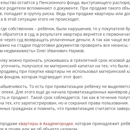
ельство остаётся у Пенсионного фонда, выступающего распоряд
 все родители вспоминают о документе. При продаже такого об
ее, попадает в группу риска. Ведь при продаже квартиры или д
 в этой ситуации этого не происходит.
где собственник – ребёнок, были нарушения, то у покупателя 
обратится в суд, в результате квартира вернётся к первонача
я через суд возвращать уплаченные деньги. А так как чаще все
ажно на стадии подготовки документов проверить все нюансы, ч
ем-недвижимость» Олег Иванович Наумов.
елку можно признать, уложившись в трёхлетний срок исковой да
уточнить, получался ли материнский капитал на тех, что были 
 продавец при покупке квартиры не использовал материнский ка
 фондом, которая подтвердит этот факт.
абывчивость. То есть при приватизации ребёнку не выделяет
 опеки. Для этого ещё до начала приватизационных манёвров 
ть и продают. Такой срок соблюдается, так как в течение пол
на тех, кто зарегистрирован, но и сохранил права пользования
нных гражданах и помнить, что приватизация считается завер
и продаже
квартиры в Академгородке
, которая принадлежит ребён
ле в праве или же об объекте целиком.