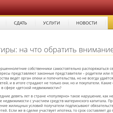
СДАТЬ
УСЛУГИ
НОВОСТИ
тиры: на что обратить внимани
ршеннолетние собственники самостоятельно распоряжаться св
ересы представляют законные представители – родители или п
рства ведёт орган опеки и попечительства, но не всегда удаё
етей, и в итоге страдают не только они, но и покупатели. Как
 в сфере «детской недвижимости»?
едние девять лет в стране «популярно» такое нарушение, как 
е недвижимости с участием средств материнского капитала. П
ение жилищных условий получатели подписывают обязательств
етей. Если же в сделке участвует ипотека, то срок составляет д