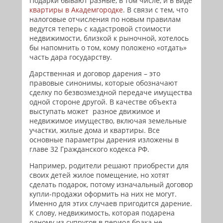
Подарки бывают разные, в том числе, и в виде
квартиры в Академгородке
. В связи с тем, что
налоговые отчисления по новым правилам
ведутся теперь с кадастровой стоимости
недвижимости, близкой к рыночной, хотелось
бы напомнить о том, кому положено «отдать»
часть дара государству.
Дарственная и договор дарения – это
правовые синонимы, которые обозначают
сделку по безвозмездной передаче имущества
одной стороне другой. В качестве объекта
выступать может разное движимое и
недвижимое имущество, включая земельные
участки, жилые дома и квартиры. Все
основные параметры дарения изложены в
главе 32 Гражданского кодекса РФ.
Например, родители решают приобрести для
своих детей жилое помещение, но хотят
сделать подарок, потому изначальный договор
купли-продажи оформить на них не могут.
Именно для этих случаев пригодится дарение.
К слову, недвижимость, которая подарена
одному из супругов в период брака не