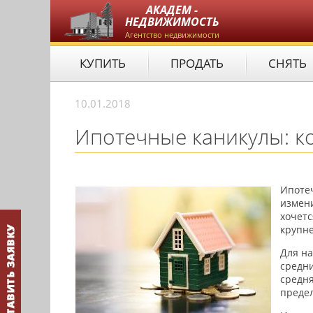
АКАДЕМ -
НЕДВИЖИМОСТЬ
Агентство недвижимости
КУПИТЬ
ПРОДАТЬ
СНЯТЬ
10.01.2018
Ипотечные каникулы: ко
Ипоте
измени
хочетс
крупне
Для на
средни
средня
предел