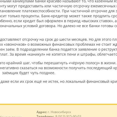
ными каникулами банки красиво называют то, что казённым я
нту могут предоставить или частичную отсрочку ежемесячных 
становление платежеспособности. При частичной отсрочке для
 гасит только проценты. Банк-кредитор может также продлить ср
бенно, если кредит был оформлен в период «высоких ставок», а
оначальных условий договора. Но далеко не все банки готовы 
редоставляют отсрочку на срок до шести месяцев. Но для этого
ых «звоночков» о возможных финансовых проблемах не стоит жд
лен заём. В подразделении банка подаётся заявление о реструкт
плат. За время «каникул» не копятся пени и штрафы, облегчае
это крайний шаг, чтобы перешагнуть «чёрную полосу» в жизни. 
негативно сказаться на возможности получить последующий кре
о заёмщик будет чуть позднее.
 даже если их срок ещё не истек, но локальный финансовый кри
Адрес:
г. Новосибирск
Телефоны:
8 (913) 915-90-03