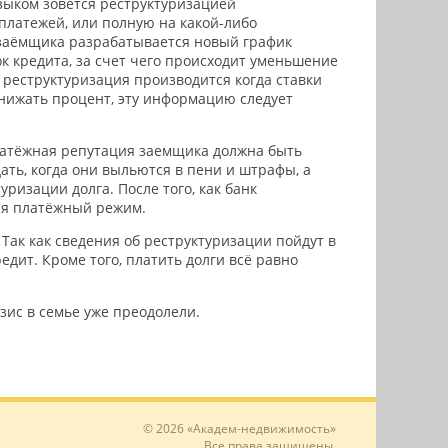
зыком зовётся реструктуризацией
платежей, или полную на какой-либо
 заёмщика разрабатывается новый график
ок кредита, за счет чего происходит уменьшение
 реструктуризация производится когда ставки
снижать процент, эту информацию следует
 платёжная репутация заемщика должна быть
ать, когда они выльются в пени и штрафы, а
уризации долга. После того, как банк
тся платёжный режим.
Так как сведения об реструктуризации пойдут в
дит. Кроме того, платить долги всё равно
зис в семье уже преодолели.
© 2026 «Академ-недвижимость»
Все права защищены.