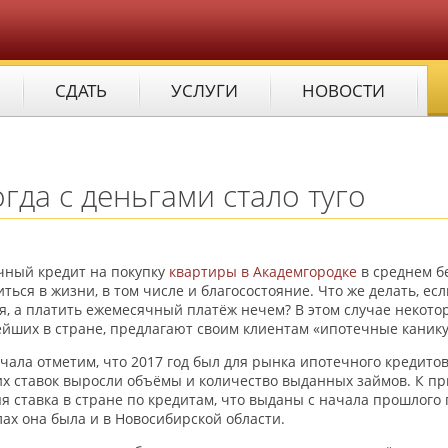
СДАТЬ
УСЛУГИ
НОВОСТИ
гда с деньгами стало туго
чный кредит на покупку
квартиры в Академгородке
в среднем бе
ться в жизни, в том числе и благосостояние. Что же делать, е
я, а платить ежемесячный платёж нечем? В этом случае некото
йших в стране, предлагают своим клиентам «ипотечные каник
чала отметим, что 2017 год был для рынка ипотечного кредито
х ставок выросли объёмы и количество выданных займов. К п
я ставка в стране по кредитам, что выданы с начала прошлого 
ах она была и в Новосибирской области.