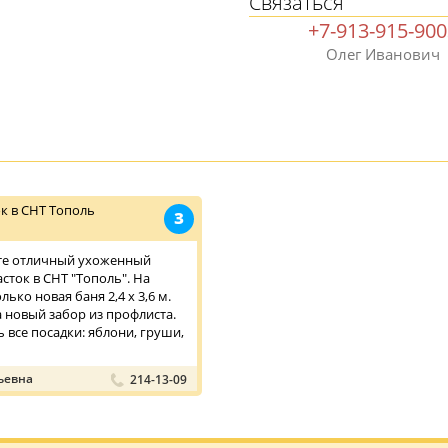
Связаться
+7-913-915-90
Олег Иванович
к в СНТ Тополь
З
ите отличный ухоженный
сток в СНТ "Тополь". На
лько новая баня 2,4 х 3,6 м.
а новый забор из профлиста.
ь все посадки: яблони, груши,
ьевна
214-13-09