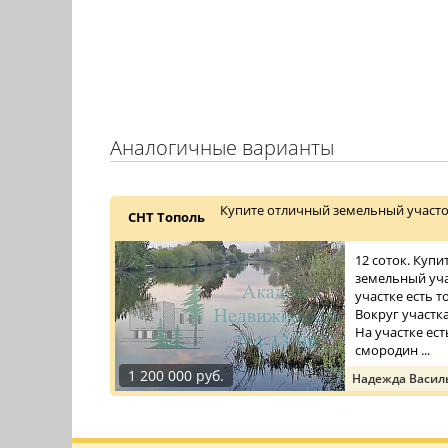
Аналогичные варианты
Купите отличный земельный участо
СНТ Тополь
12 соток. Куп
земельный уча
участке есть то
Вокруг участк
На участке ест
смородин ...
1 200 000 руб.
Надежда Васил