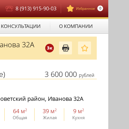
8 (913) 915-90-03
0
Избранное
КОНСУЛЬТАЦИИ
О КОМПАНИИ
анова 32А
3к
е)
3 600 000
рублей
оветский район, Иванова 32А
64 м
39 м
9 м
2
2
2
Общая
Жилая
Кухня