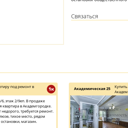
Связаться
тиру под ремонт в
Купить
1к
Академическая 25
Академ
6, этаж 2/9еп. В продаже
 квартира в Академгородке.
т недорого, требуется ремонт.
люзе, тихое место, рядом
 остановки, магазин.