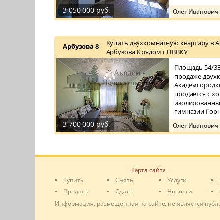
3 050 000 руб.
Олег Иванович
Купить двухкомнатную квартиру в А
Арбузова 8
Арбузова 8 рядом с НВВКУ
Площадь 54/33/
продаже двухк
Академгородке
продается с 
изолированные
гимназии Горн
3 700 000 руб.
Олег Иванович
Карта сайта
Купить
Снять
Услуги
Продать
Сдать
Новости
Информация, размещенная на сайте, не является публ