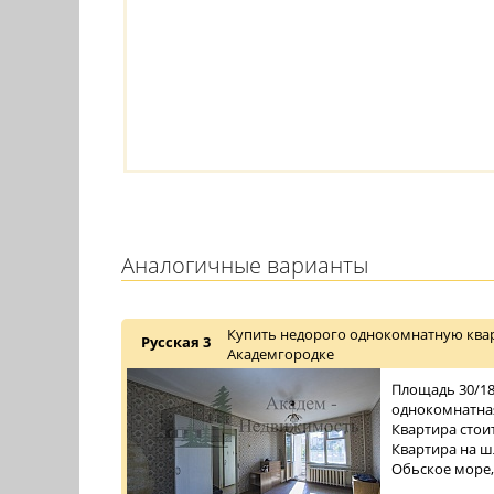
Аналогичные варианты
Купить недорого однокомнатную квар
Русская 3
Академгородке
Площадь 30/18/
однокомнатная
Квартира стои
Квартира на ш
Обьское море,