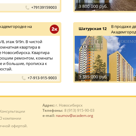
3 800 000 руб.
+79139159003
кадемгородке на
В продаже д
2к
Шатурская 12
Академгород
8, этаж 9/9п. В чистой
омнатная квартира в
 Новосибирска. Квартира
хорошим ремонтом, комнаты
 и большие, прописка к
остай.
3 385 000 руб.
+7-913-915-9003
Адрес:
г. Новосибирск
Телефоны:
8 (913) 915-90-03
Консультации
e-mail:
naumov@academ.org
О компании
ичной офертой.