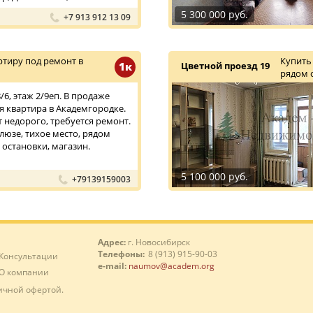
5 300 000 руб.
+7 913 912 13 09
тиру под ремонт в
Купить
1к
Цветной проезд 19
рядом 
6, этаж 2/9еп. В продаже
 квартира в Академгородке.
т недорого, требуется ремонт.
люзе, тихое место, рядом
 остановки, магазин.
5 100 000 руб.
+79139159003
Адрес:
г. Новосибирск
Телефоны:
8 (913) 915-90-03
Консультации
e-mail:
naumov@academ.org
О компании
ичной офертой.