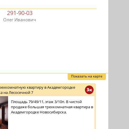
291-90-03
Олег Иванович
Показать на карте
трехкомнатную квартиру в Академгородке
3к
а на Лесосечной 7
Площадь 79/49/11, этаж 3/10п. В чистой
продаже большая трехкомнатная квартира в
Академгородке Новосибирска.