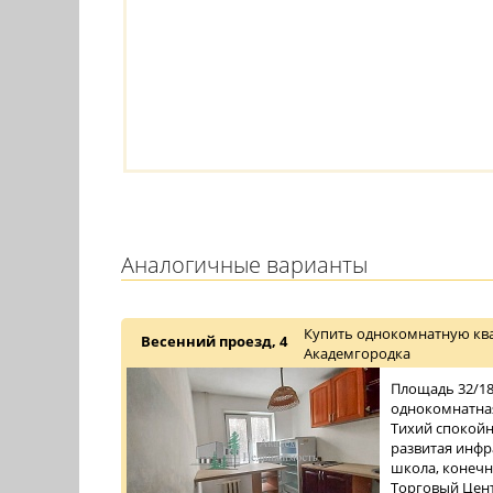
Аналогичные варианты
Купить однокомнатную ква
Весенний проезд, 4
Академгородка
Площадь 32/18/
однокомнатная
Тихий спокойн
развитая инфра
школа, конечн
Торговый Центр