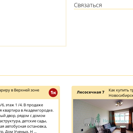
Связаться
риру в Верхней зоне
Как купить 
1к
Лесосечная 7
Новосибирск
6, этаж 1 /4. В продаже
 квартира в Академгородке.
ый двор, рядом с домом
структура, детские сады,
ая автобусная остановка,
, Дом Ученых, Н ...