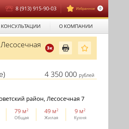
8 (913) 915-90-03
0
Избранное
КОНСУЛЬТАЦИИ
О КОМПАНИИ
 Лесосечная
3к
е)
4 350 000
рублей
оветский район, Лесосечная 7
79 м
49 м
9 м
2
2
2
Общая
Жилая
Кухня