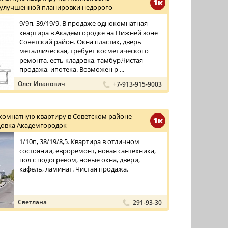
1к
 улучшенной планировки недорого
9/9п, 39/19/9. В продаже однокомнатная
квартира в Академгородке на Нижней зоне
Советский район. Окна пластик, дверь
металлическая, требует косметического
ремонта, есть кладовка, тамбур.Чистая
продажа, ипотека. Возможен р ...
Олег Иванович
+7-913-915-9003
комнатную квартиру в Советском районе
1к
овка Академгородок
1/10п, 38/19/8,5. Квартира в отличном
состоянии, евроремонт, новая сантехника,
пол с подогревом, новые окна, двери,
кафель, ламинат. Чистая продажа.
Светлана
291-93-30