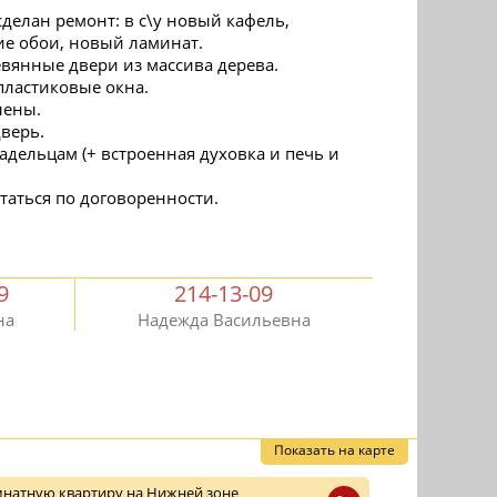
сделан ремонт: в с\у новый кафель,
ие обои, новый ламинат.
вянные двери из массива дерева.
пластиковые окна.
лены.
дверь.
адельцам (+ встроенная духовка и печь и
таться по договоренности.
9
214-13-09
на
Надежда Васильевна
Показать на карте
натную квартиру на Нижней зоне