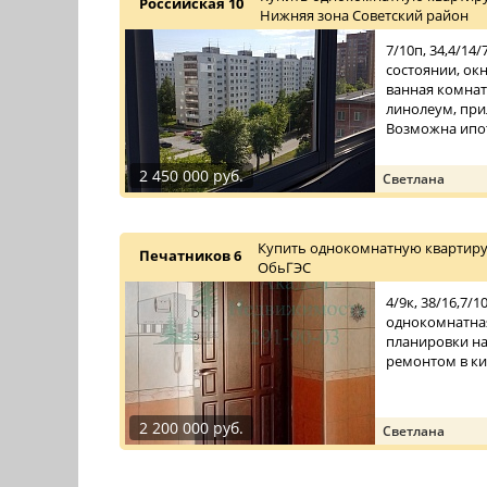
Российская 10
Нижняя зона Советский район
7/10п, 34,4/14
состоянии, окн
ванная комнат
линолеум, при
Возможна ипот
2 450 000 руб.
Светлана
Купить однокомнатную квартиру
Печатников 6
ОбьГЭС
4/9к, 38/16,7/
однокомнатна
планировки н
ремонтом в к
2 200 000 руб.
Светлана