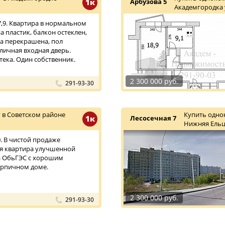
1к
Арбузова 5
Академгородка
/7,9. Квартира в нормальном
а пластик, балкон остеклен,
а перекрашена, пол
личная входная дверь.
ека. Один собственник.
2 300 000 руб.
291-93-30
 в Советском районе
Купить одно
1к
Лесосечная 7
Нижняя Ельц
10. В чистой продаже
я квартира улучшенной
а ОбьГЭС с хорошим
ирпичном доме.
2 300 000 руб.
291-93-30