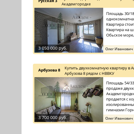
Русская 3
Академгородке
Площадь 30/18/
однокомнатная
Квартира стои
Квартира на ш
Обьское море,
3 050 000 руб.
Олег Иванович
Купить двухкомнатную квартиру в А
Арбузова 8
Арбузова 8 рядом с НВВКУ
Площадь 54/33/
продаже двухк
Академгородке
продается с 
изолированные
гимназии Горн
3 700 000 руб.
Олег Иванович