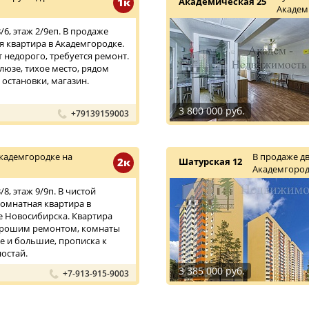
1к
Академическая 25
Академ
6, этаж 2/9еп. В продаже
 квартира в Академгородке.
т недорого, требуется ремонт.
люзе, тихое место, рядом
 остановки, магазин.
3 800 000 руб.
+79139159003
кадемгородке на
В продаже д
2к
Шатурская 12
Академгород
8, этаж 9/9п. В чистой
омнатная квартира в
 Новосибирска. Квартира
хорошим ремонтом, комнаты
 и большие, прописка к
остай.
3 385 000 руб.
+7-913-915-9003