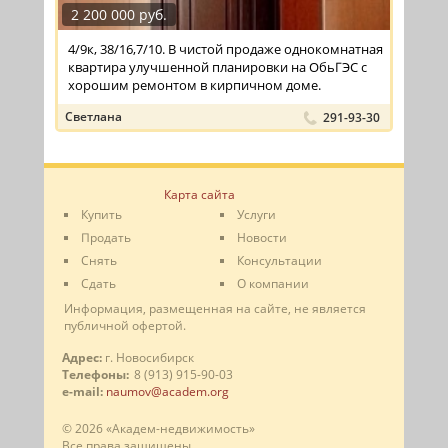
2 200 000 руб.
4/9к, 38/16,7/10. В чистой продаже однокомнатная
квартира улучшенной планировки на ОбьГЭС с
хорошим ремонтом в кирпичном доме.
Светлана
291-93-30
Карта сайта
Купить
Услуги
Продать
Новости
Снять
Консультации
Сдать
О компании
Информация, размещенная на сайте, не является
публичной офертой.
Адрес:
г. Новосибирск
Телефоны:
8 (913) 915-90-03
e-mail:
naumov@academ.org
© 2026 «Академ-недвижимость»
Все права защищены.