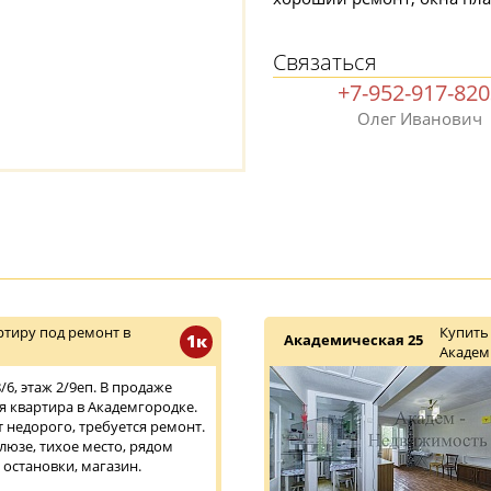
Связаться
+7-952-917-82
Олег Иванович
тиру под ремонт в
Купить
1к
Академическая 25
Академ
6, этаж 2/9еп. В продаже
 квартира в Академгородке.
т недорого, требуется ремонт.
люзе, тихое место, рядом
 остановки, магазин.