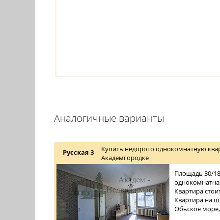
Аналогичные варианты
Купить недорого однокомнатную квар
Русская 3
Академгородке
Площадь 30/18/
однокомнатная
Квартира стои
Квартира на ш
Обьское море,