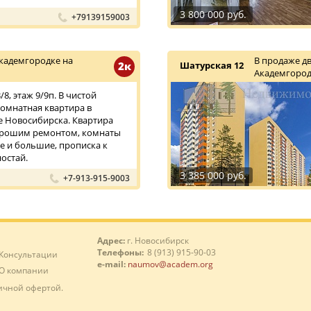
3 800 000 руб.
+79139159003
кадемгородке на
В продаже д
2к
Шатурская 12
Академгород
8, этаж 9/9п. В чистой
омнатная квартира в
 Новосибирска. Квартира
хорошим ремонтом, комнаты
 и большие, прописка к
остай.
3 385 000 руб.
+7-913-915-9003
Адрес:
г. Новосибирск
Телефоны:
8 (913) 915-90-03
Консультации
e-mail:
naumov@academ.org
О компании
ичной офертой.