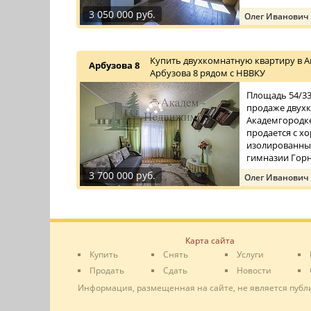
3 050 000 руб.
Олег Иванович
Купить двухкомнатную квартиру в А
Арбузова 8
Арбузова 8 рядом с НВВКУ
Площадь 54/33/
продаже двухк
Академгородке
продается с 
изолированные
гимназии Горн
3 700 000 руб.
Олег Иванович
Карта сайта
Купить
Снять
Услуги
Продать
Сдать
Новости
Информация, размещенная на сайте, не является публ