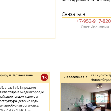
Связаться
+7-952-917-82
Олег Иванович
риру в Верхней зоне
Как купить 
1к
Лесосечная 7
Новосибирск
6, этаж 1 /4. В продаже
 квартира в Академгородке.
ый двор, рядом с домом
структура, детские сады,
ая автобусная остановка,
, Дом Ученых, Н ...