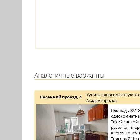
Аналогичные варианты
Купить однокомнатную ква
Весенний проезд, 4
Академгородка
Площадь 32/18/
однокомнатная
Тихий спокойн
развитая инфра
школа, конечн
Торговый Центр