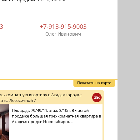
03
+7-913-915-9003
Олег Иванович
Показать на карте
трехкомнатную квартиру в Академгородке
3к
а на Лесосечной 7
Площадь 79/49/11, этаж 3/10п. В чистой
продаже большая трехкомнатная квартира в
Академгородке Новосибирска.