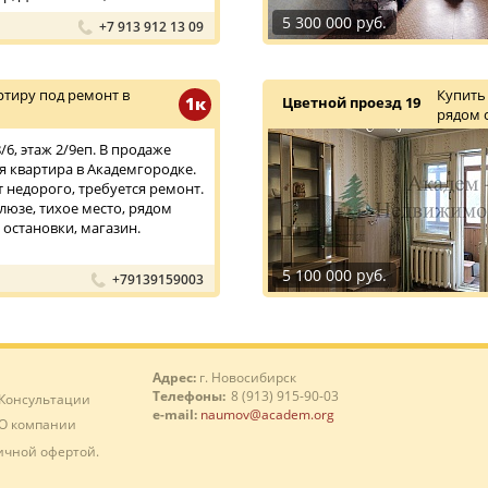
5 300 000 руб.
+7 913 912 13 09
тиру под ремонт в
Купить
1к
Цветной проезд 19
рядом 
6, этаж 2/9еп. В продаже
 квартира в Академгородке.
т недорого, требуется ремонт.
люзе, тихое место, рядом
 остановки, магазин.
5 100 000 руб.
+79139159003
Адрес:
г. Новосибирск
Телефоны:
8 (913) 915-90-03
Консультации
e-mail:
naumov@academ.org
О компании
ичной офертой.