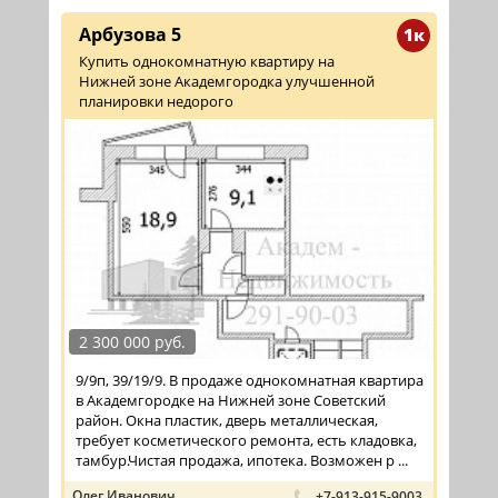
Арбузова 5
1к
Купить однокомнатную квартиру на
Нижней зоне Академгородка улучшенной
планировки недорого
2 300 000 руб.
9/9п, 39/19/9. В продаже однокомнатная квартира
в Академгородке на Нижней зоне Советский
район. Окна пластик, дверь металлическая,
требует косметического ремонта, есть кладовка,
тамбур.Чистая продажа, ипотека. Возможен р ...
Олег Иванович
+7-913-915-9003