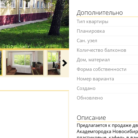
Дополнительно
Тип квартиры
Планировка
Сан. узел
Количество балконов
Дом, материал
Форма собственности
Номер варианта
Создано
Обновлено
Описание
Предлагается к продаже д
Академгородка Новосибирс
пластиковые, кафель в ва