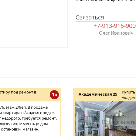
Связаться
+7-913-915-90
Олег Иванович
тиру под ремонт в
Купить
1к
Академическая 25
Академ
6, этаж 2/9еп. В продаже
 квартира в Академгородке.
т недорого, требуется ремонт.
люзе, тихое место, рядом
 остановки, магазин.