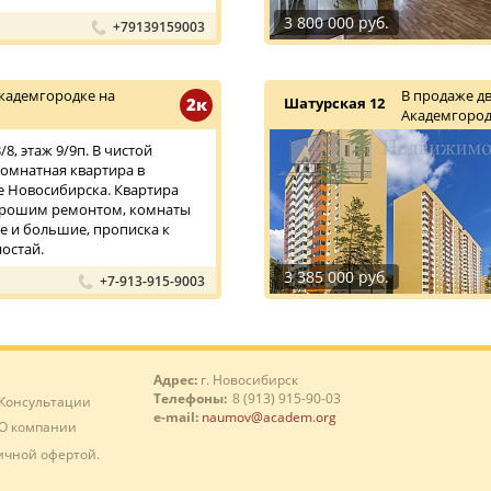
3 800 000 руб.
+79139159003
кадемгородке на
В продаже д
2к
Шатурская 12
Академгород
8, этаж 9/9п. В чистой
омнатная квартира в
 Новосибирска. Квартира
хорошим ремонтом, комнаты
 и большие, прописка к
остай.
3 385 000 руб.
+7-913-915-9003
Адрес:
г. Новосибирск
Телефоны:
8 (913) 915-90-03
Консультации
e-mail:
naumov@academ.org
О компании
ичной офертой.