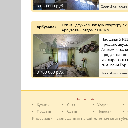
3 050 000 руб.
Олег Иванович
Купить двухкомнатную квартиру в А
Арбузова 8
Арбузова 8 рядом с НВВКУ
Площадь 54/33/
продаже двухк
Академгородке
продается с 
изолированные
гимназии Горн
3 700 000 руб.
Олег Иванович
Карта сайта
Купить
Снять
Услуги
Продать
Сдать
Новости
Информация, размещенная на сайте, не является публ