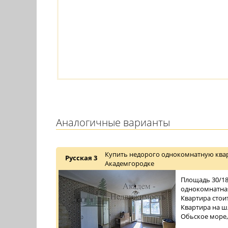
Аналогичные варианты
Купить недорого однокомнатную квар
Русская 3
Академгородке
Площадь 30/18/
однокомнатная
Квартира стои
Квартира на ш
Обьское море,