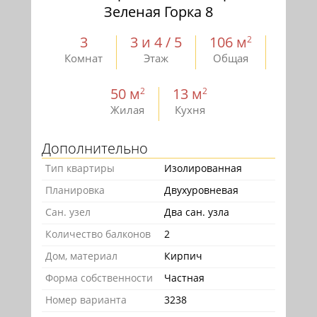
Зеленая Горка 8
3
3 и 4 / 5
106 м
2
Комнат
Этаж
Общая
50 м
13 м
2
2
Жилая
Кухня
Дополнительно
Тип квартиры
Изолированная
Планировка
Двухуровневая
Сан. узел
Два сан. узла
Количество балконов
2
Дом, материал
Кирпич
Форма собственности
Частная
Номер варианта
3238