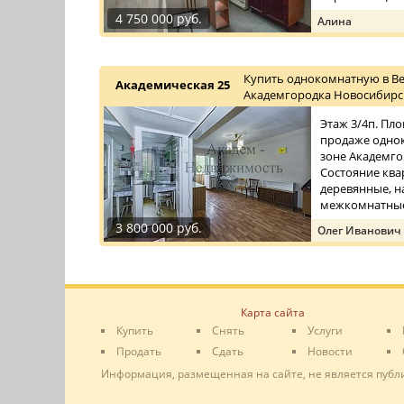
4 750 000 руб.
Алина
Купить однокомнатную в Ве
Академическая 25
Академгородка Новосибирск
Этаж 3/4п. Пло
продаже однок
зоне Академго
Состояние ква
деревянные, н
межкомнатные
3 800 000 руб.
Олег Иванович
Карта сайта
Купить
Снять
Услуги
Продать
Сдать
Новости
Информация, размещенная на сайте, не является публ