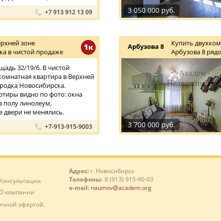
3 050 000 руб.
+7 913 912 13 09
рхней зоне
Купить двухком
1к
Арбузова 8
а в чистой продаже
Арбузова 8 ряд
щадь 32/19/6. В чистой
омнатная квартира в Верхней
родка Новосибирска.
ртиры видно по фото: окна
а полу линолеум,
 двери не менялись.
3 700 000 руб.
+7-913-915-9003
Адрес:
г. Новосибирск
Телефоны:
8 (913) 915-90-03
Консультации
e-mail:
naumov@academ.org
О компании
ичной офертой.