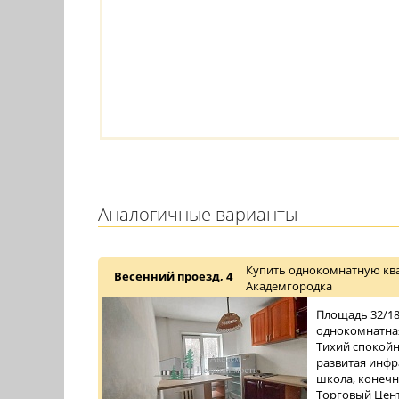
Аналогичные варианты
Купить однокомнатную ква
Весенний проезд, 4
Академгородка
Площадь 32/18/
однокомнатная
Тихий спокойн
развитая инфра
школа, конечн
Торговый Центр