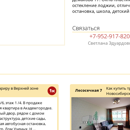
остекление лоджии, отлич
остановка, школа, детский
Связаться
+7-952-917-82
Светлана Эдуардов
риру в Верхней зоне
Как купить 
1к
Лесосечная 7
Новосибирск
6, этаж 1 /4. В продаже
 квартира в Академгородке.
ый двор, рядом с домом
структура, детские сады,
ая автобусная остановка,
, Дом Ученых, Н ...