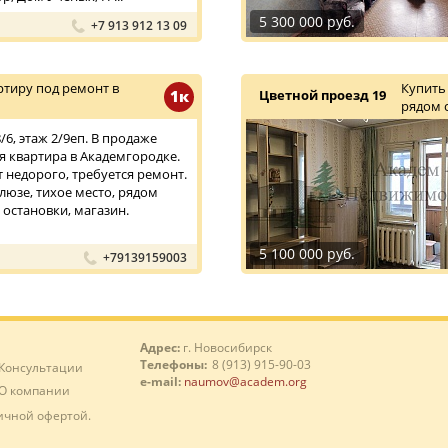
5 300 000 руб.
+7 913 912 13 09
тиру под ремонт в
Купить
1к
Цветной проезд 19
рядом 
6, этаж 2/9еп. В продаже
 квартира в Академгородке.
т недорого, требуется ремонт.
люзе, тихое место, рядом
 остановки, магазин.
5 100 000 руб.
+79139159003
Адрес:
г. Новосибирск
Телефоны:
8 (913) 915-90-03
Консультации
e-mail:
naumov@academ.org
О компании
ичной офертой.