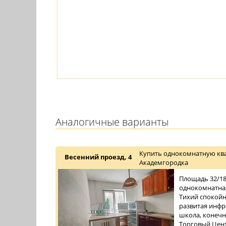
Аналогичные варианты
Купить однокомнатную ква
Весенний проезд, 4
Академгородка
Площадь 32/18/
однокомнатная
Тихий спокойн
развитая инфра
школа, конечн
Торговый Центр