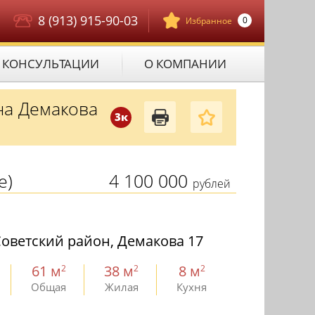
8 (913) 915-90-03
0
Избранное
КОНСУЛЬТАЦИИ
О КОМПАНИИ
на Демакова
3к
е)
4 100 000
рублей
оветский район, Демакова 17
61 м
38 м
8 м
2
2
2
Общая
Жилая
Кухня