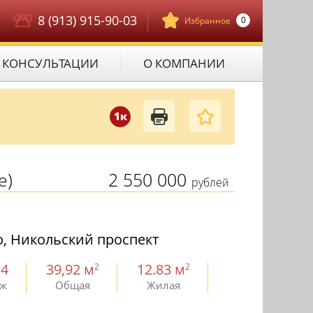
8 (913) 915-90-03
0
Избранное
КОНСУЛЬТАЦИИ
О КОМПАНИИ
1к
е)
2 550 000
рублей
, Никольский проспект
 4
39,92 м
12.83 м
2
2
аж
Общая
Жилая