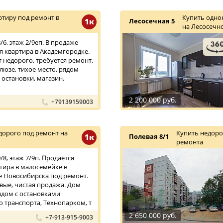
тиру под ремонт в
Купить одно
1к
Лесосечная 5
на Лесосечн
6, этаж 2/9еп. В продаже
 квартира в Академгородке.
т недорого, требуется ремонт.
люзе, тихое место, рядом
 остановки, магазин.
2 200 000 руб.
+79139159003
дорого под ремонт на
Купить недоро
1к
Полевая 8/1
ремонта
8, этаж 7/9п. Продаётся
тира в малосемейке в
 Новосибирска под ремонт.
вые, чистая продажа. Дом
дом с остановками
 транспорта, Технопарком, т
2 650 000 руб.
+7-913-915-9003