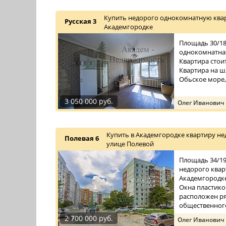
Купить недорого однокомнатную квар
Русская 3
Академгородке
Площадь 30/18/
однокомнатная
Квартира стои
Квартира на ш
Обьское море,
3 050 000 руб.
Олег Иванович
Купить в Академгородке квартиру не
Полевая 6
улице Полевой
Площадь 34/19/
недорого квар
Академгородке
Окна пластико
расположен ря
общественного
...
2 700 000 руб.
Олег Иванович