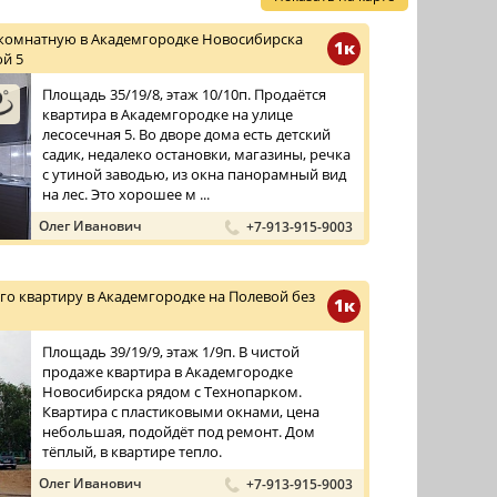
комнатную в Академгородке Новосибирска
1к
ой 5
Площадь 35/19/8, этаж 10/10п. Продаётся
квартира в Академгородке на улице
лесосечная 5. Во дворе дома есть детский
садик, недалеко остановки, магазины, речка
с утиной заводью, из окна панорамный вид
на лес. Это хорошее м ...
Олег Иванович
+7-913-915-9003
го квартиру в Академгородке на Полевой без
1к
Площадь 39/19/9, этаж 1/9п. В чистой
продаже квартира в Академгородке
Новосибирска рядом с Технопарком.
Квартира с пластиковыми окнами, цена
небольшая, подойдёт под ремонт. Дом
тёплый, в квартире тепло.
Олег Иванович
+7-913-915-9003