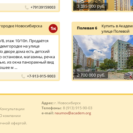
3 385 000 руб.
+79139159003
городке Новосибирска
Купить в Академ
1к
Полевая 6
улице Полевой
8, этаж 10/10п. Продаётся
адемгородке на улице
Во дворе дома есть детский
о остановки, магазины, речка
дью, из окна панорамный вид
ошее м ...
2 700 000 руб.
+7-913-915-9003
Адрес:
г. Новосибирск
Телефоны:
8 (913) 915-90-03
Консультации
e-mail:
naumov@academ.org
О компании
ичной офертой.