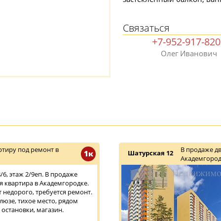
Связаться
+7-952-917-82
Олег Иванович
тиру под ремонт в
В продаже д
1к
Шатурская 12
Академгород
6, этаж 2/9еп. В продаже
 квартира в Академгородке.
т недорого, требуется ремонт.
люзе, тихое место, рядом
 остановки, магазин.