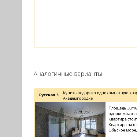
Аналогичные варианты
Купить недорого однокомнатную квар
Русская 3
Академгородке
Площадь 30/18/
однокомнатная
Квартира стои
Квартира на ш
Обьское море,