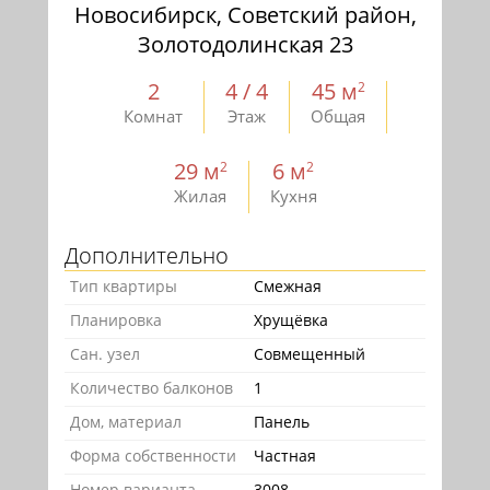
Новосибирск, Советский район,
Золотодолинская 23
2
4 / 4
45 м
2
Комнат
Этаж
Общая
29 м
6 м
2
2
Жилая
Кухня
Дополнительно
Тип квартиры
Смежная
Планировка
Хрущёвка
Сан. узел
Совмещенный
Количество балконов
1
Дом, материал
Панель
Форма собственности
Частная
Номер варианта
3008