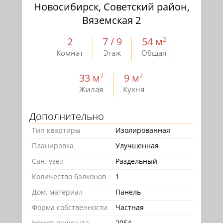
Новосибирск, Советский район,
Вяземская 2
2
7 / 9
54 м
2
Комнат
Этаж
Общая
33 м
9 м
2
2
Жилая
Кухня
Дополнительно
Тип квартиры
Изолированная
Планировка
Улучшенная
Сан. узел
Раздельный
Количество балконов
1
Дом, материал
Панель
Форма собственности
Частная
Номер варианта
2054