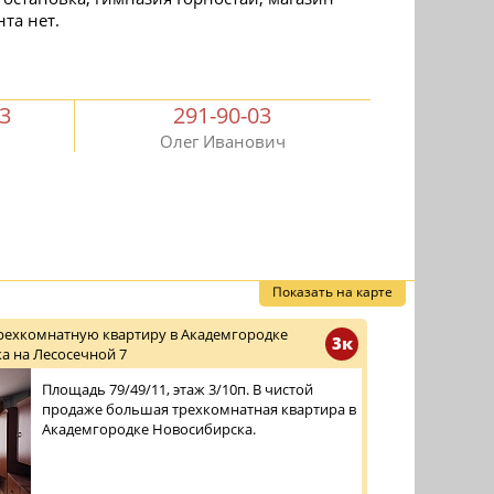
та нет.
03
291-90-03
Олег Иванович
Показать на карте
трехкомнатную квартиру в Академгородке
3к
а на Лесосечной 7
Площадь 79/49/11, этаж 3/10п. В чистой
продаже большая трехкомнатная квартира в
Академгородке Новосибирска.