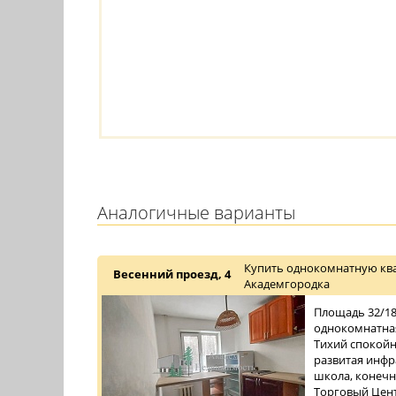
Аналогичные варианты
Купить однокомнатную ква
Весенний проезд, 4
Академгородка
Площадь 32/18/
однокомнатная
Тихий спокойн
развитая инфра
школа, конечн
Торговый Центр