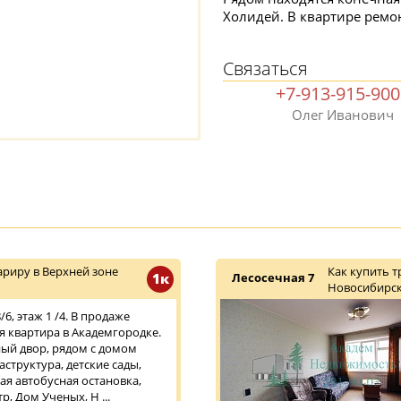
Холидей. В квартире ремон
Связаться
+7-913-915-90
Олег Иванович
риру в Верхней зоне
Как купить 
1к
Лесосечная 7
Новосибирск
6, этаж 1 /4. В продаже
 квартира в Академгородке.
ый двор, рядом с домом
структура, детские сады,
ая автобусная остановка,
, Дом Ученых, Н ...