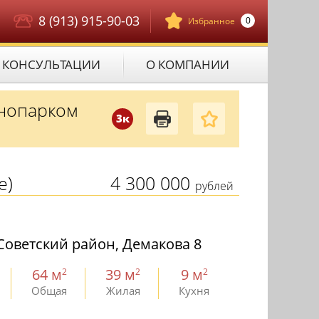
8 (913) 915-90-03
0
Избранное
КОНСУЛЬТАЦИИ
О КОМПАНИИ
хнопарком
3к
е)
4 300 000
рублей
Советский район, Демакова 8
64 м
39 м
9 м
2
2
2
Общая
Жилая
Кухня