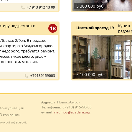
5 300 000 руб.
+7 913 912 13 09
тиру под ремонт в
Купить
1к
Цветной проезд 19
рядом 
6, этаж 2/9еп. В продаже
 квартира в Академгородке.
т недорого, требуется ремонт.
люзе, тихое место, рядом
 остановки, магазин.
5 100 000 руб.
+79139159003
Адрес:
г. Новосибирск
Телефоны:
8 (913) 915-90-03
Консультации
e-mail:
naumov@academ.org
О компании
ичной офертой.