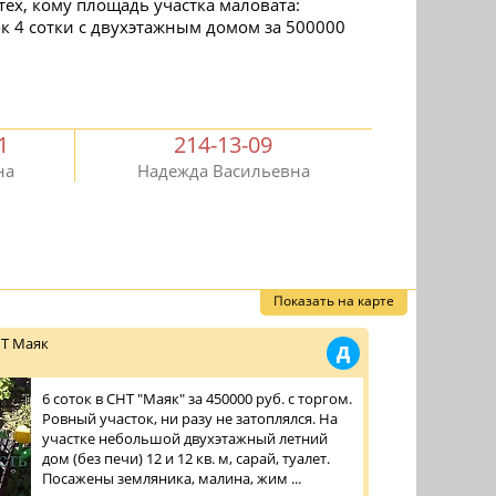
тех, кому площадь участка маловата:
ок 4 сотки с двухэтажным домом за 500000
1
214-13-09
на
Надежда Васильевна
Показать на карте
НТ Маяк
Д
6 соток в СНТ "Маяк" за 450000 руб. с торгом.
Ровный участок, ни разу не затоплялся. На
участке небольшой двухэтажный летний
дом (без печи) 12 и 12 кв. м, сарай, туалет.
Посажены земляника, малина, жим ...