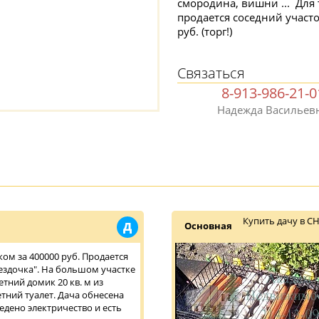
смородина, вишни ... Для 
продается соседний участ
руб. (торг!)
Связаться
8-913-986-21-0
Надежда Васильев
Купить дачу в С
Д
Основная
ком за 400000 руб. Продается
вездочка". На большом участке
тний домик 20 кв. м из
етний туалет. Дача обнесена
едено электричество и есть