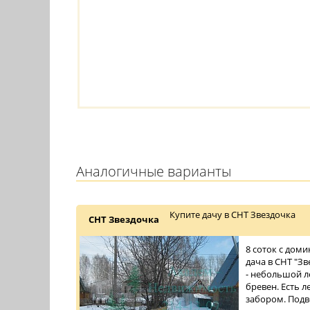
Аналогичные варианты
Купите дачу в СНТ Звездочка
СНТ Звездочка
8 соток с доми
дача в СНТ "З
- небольшой ле
бревен. Есть л
забором. Подв