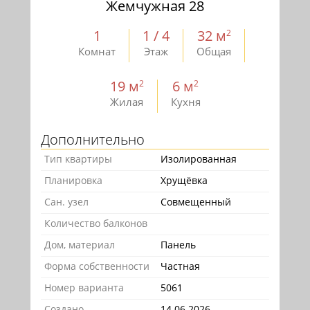
Жемчужная 28
1
1 / 4
32 м
2
Комнат
Этаж
Общая
19 м
6 м
2
2
Жилая
Кухня
Дополнительно
Тип квартиры
Изолированная
Планировка
Хрущёвка
Сан. узел
Совмещенный
Количество балконов
Дом, материал
Панель
Форма собственности
Частная
Номер варианта
5061
Создано
14.06.2026