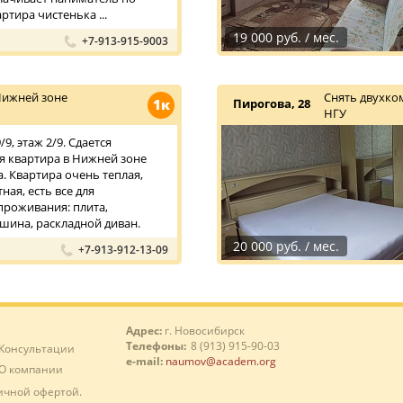
ртира чистенька ...
19 000 руб. / мес.
+7-913-915-9003
Нижней зоне
Снять двухко
1к
Пирогова, 28
НГУ
9, этаж 2/9. Сдается
 квартира в Нижней зоне
. Квартира очень теплая,
ная, есть все для
роживания: плита,
шина, раскладной диван.
20 000 руб. / мес.
+7-913-912-13-09
Адрес:
г. Новосибирск
Телефоны:
8 (913) 915-90-03
Консультации
e-mail:
naumov@academ.org
О компании
ичной офертой.