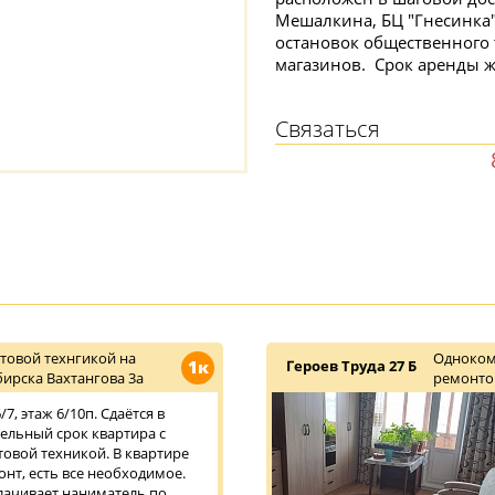
Мешалкина, БЦ "Гнесинка"
остановок общественного 
магазинов. Срок аренды 
Связаться
товой технгикой на
Одноком
1к
Героев Труда 27 Б
ирска Вахтангова 3а
ремонт
7, этаж 6/10п. Сдаётся в
тельный срок квартира с
овой техникой. В квартире
нт, есть все необходимое.
плачивает наниматель по