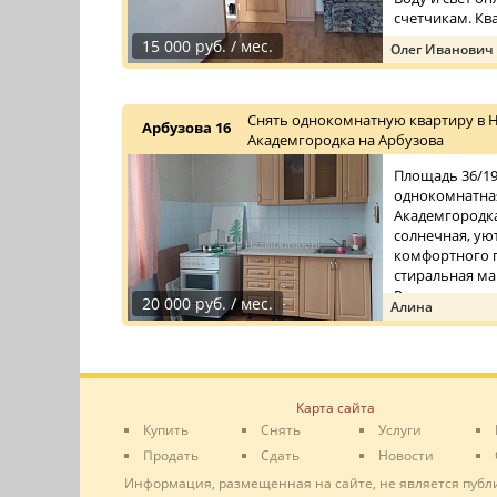
счетчикам. Ква
15 000 руб. / мес.
Олег Иванович
Снять однокомнатную квартиру в 
Арбузова 16
Академгородка на Арбузова
Площадь 36/19/
однокомнатная
Академгородка
солнечная, уют
комфортного п
стиральная ма
Рядом с до ...
20 000 руб. / мес.
Алина
Карта сайта
Купить
Снять
Услуги
Продать
Сдать
Новости
Информация, размещенная на сайте, не является публ