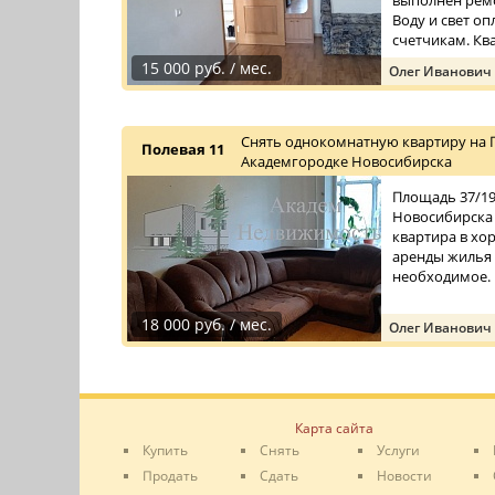
выполнен ремо
Воду и свет о
счетчикам. Ква
15 000 руб. / мес.
Олег Иванович
Снять однокомнатную квартиру на П
Полевая 11
Академгородке Новосибирска
Площадь 37/19/
Новосибирска 
квартира в хо
аренды жилья 
необходимое.
18 000 руб. / мес.
Олег Иванович
Карта сайта
Купить
Снять
Услуги
Продать
Сдать
Новости