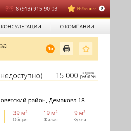
8 (913) 915-90-03
0
Избранное
КОНСУЛЬТАЦИИ
О КОМПАНИИ
ва
1к
недоступно)
15 000
в месяц
рублей
оветский район, Демакова 18
39 м
19 м
9 м
2
2
2
Общая
Жилая
Кухня