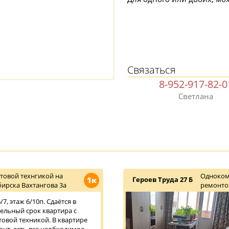
Связаться
8-952-917-82-0
Светлана
товой технгикой на
Одноком
1к
Героев Труда 27 Б
ирска Вахтангова 3а
ремонт
7, этаж 6/10п. Сдаётся в
тельный срок квартира с
овой техникой. В квартире