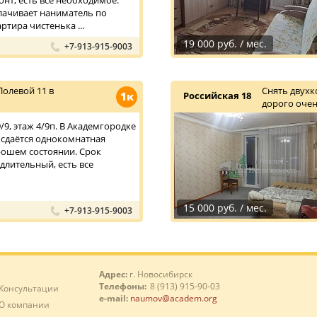
нт, есть все необходимое.
плачивает наниматель по
ртира чистенька ...
19 000 руб. / мес.
+7-913-915-9003
олевой 11 в
Снять двухк
1к
Российская 18
дорого очен
9, этаж 4/9п. В Академгородке
сдаётся однокомнатная
рошем состоянии. Срок
длительный, есть все
15 000 руб. / мес.
+7-913-915-9003
Адрес:
г. Новосибирск
Телефоны:
8 (913) 915-90-03
Консультации
e-mail:
naumov@academ.org
О компании