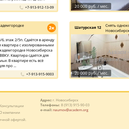
20 000 руб. / мес.
+7-913-912-13-09
кадемгородке
Снять однок
2к
Шатурская 12
Новосибирск
сеятель и технопарка.
6, этаж 2/5п. Сдаётся в аренду
я квартира с изолированными
Академгородке Новосибирска
ВВКУ. Квартира сдаётся для
ьи. В квартире есть всё
я про ...
20 000 руб. / мес.
+7-913-915-9003
Адрес:
г. Новосибирск
Телефоны:
8 (913) 915-90-03
Консультации
e-mail:
naumov@academ.org
О компании
ичной офертой.