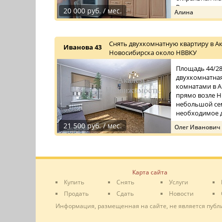
Рядом с до ...
20 000 руб. / мес.
Алина
Снять двухкомнатную квартиру в А
Иванова 43
Новосибирска около НВВКУ
Площадь 44/28/
двухкомнатна
комнатами в 
прямо возле Н
небольшой сем
необходимое дл
21 500 руб. / мес.
Олег Иванович
Карта сайта
Купить
Снять
Услуги
Продать
Сдать
Новости
Информация, размещенная на сайте, не является публ