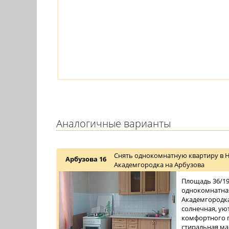
Аналогичные варианты
Снять однокомнатную квартиру в 
Арбузова 16
Академгородка на Арбузова
Площадь 36/19/
однокомнатная
Академгородка
солнечная, уют
комфортного п
стиральная ма