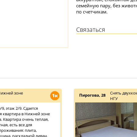
семейную пару, без живот
по счетчикам.
Связаться
Нижней зоне
Снять двухко
1к
Пирогова, 28
НГУ
9, этаж 2/9. Сдается
 квартира в Нижней зоне
. Квартира очень теплая,
ная, есть все для
роживания: плита,
шина, раскладной диван.