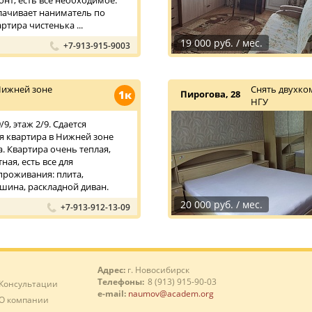
нт, есть все необходимое.
плачивает наниматель по
ртира чистенька ...
19 000 руб. / мес.
+7-913-915-9003
Нижней зоне
Снять двухко
1к
Пирогова, 28
НГУ
9, этаж 2/9. Сдается
 квартира в Нижней зоне
. Квартира очень теплая,
ная, есть все для
роживания: плита,
шина, раскладной диван.
20 000 руб. / мес.
+7-913-912-13-09
Адрес:
г. Новосибирск
Телефоны:
8 (913) 915-90-03
Консультации
e-mail:
naumov@academ.org
О компании