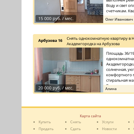
выполнен ремо
Воду и свет о
счетчикам. Ква
15 000 руб. / мес.
Олег Иванович
Снять однокомнатную квартиру в 
Арбузова 16
Академгородка на Арбузова
Площадь 36/19/
однокомнатная
Академгородка
солнечная, уют
комфортного п
стиральная ма
Рядом с до ...
20 000 руб. / мес.
Алина
Карта сайта
Купить
Снять
Услуги
Продать
Сдать
Новости