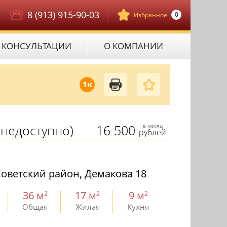
8 (913) 915-90-03
0
Избранное
КОНСУЛЬТАЦИИ
О КОМПАНИИ
1к
недоступно)
16 500
в месяц
рублей
оветский район, Демакова 18
36 м
17 м
9 м
2
2
2
Общая
Жилая
Кухня