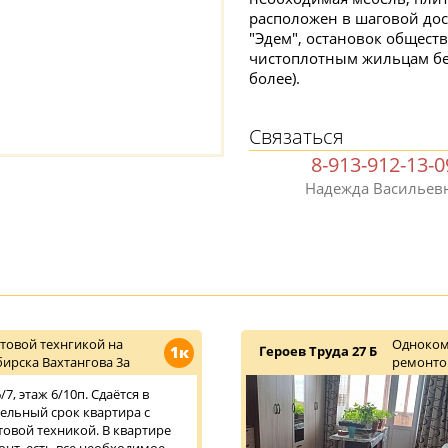
расположен в шаговой дос
"Эдем", остановок обществ
чистоплотным жильцам без
более).
Связаться
8-913-912-13-0
Надежда Васильев
товой технгикой на
Одноком
1к
Героев Труда 27 Б
ирска Вахтангова 3а
ремонт
7, этаж 6/10п. Сдаётся в
тельный срок квартира с
овой техникой. В квартире