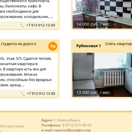
бщественного транспорта,
ы, банкоматы, кафе. В
 все необходимое для
роживания, холодильник, ...
14 000 руб. / мес.
+7 913 912-13-09
студента не дорого
Снять квартир
1к
Рубиновая 1
6, этаж 5/5. Сдается теплая,
омнатная квартира в
 В квартире есть все для
проживания. Можно
хим, спокойным без вредных
вия: аренд ...
13 000 руб. / мес.
+7 913 912 13 09
Адрес:
г. Новосибирск
Телефоны:
8 (913) 915-90-03
Консультации
e-mail:
naumov@academ.org