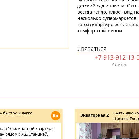
детский сад и школа. Окн
всегда тепло, плюс - вид 
несколько супермаркетов,
того,в квартире есть спал
комфортной жизни.
Связаться
+7-913-912-13-
Алина
ь быстро и легко
Снять двухк
Кк
Экваторная 2
Нижняя Ельц
та в 2х комнатной квартире.
н рядом с ЖД Станцией,