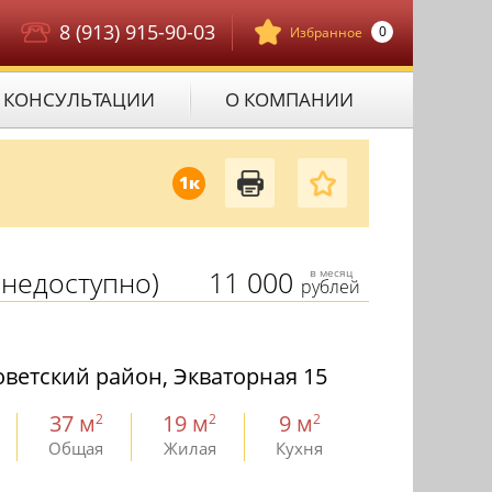
8 (913) 915-90-03
0
Избранное
КОНСУЛЬТАЦИИ
О КОМПАНИИ
1к
недоступно)
11 000
в месяц
рублей
ветский район, Экваторная 15
37 м
19 м
9 м
2
2
2
Общая
Жилая
Кухня