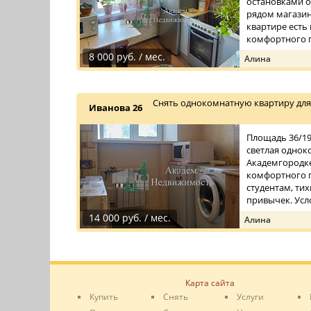
остановками о
рядом магазин
квартире есть
комфортного п
8 000 руб. / мес.
Алина
Снять однокомнатную квартиру для 
Иванова 26
Площадь 36/19/
светлая однок
Академгородке.
комфортного 
студентам, ти
привычек. Усло
14 000 руб. / мес.
Алина
Карта сайта
Купить
Снять
Услуги