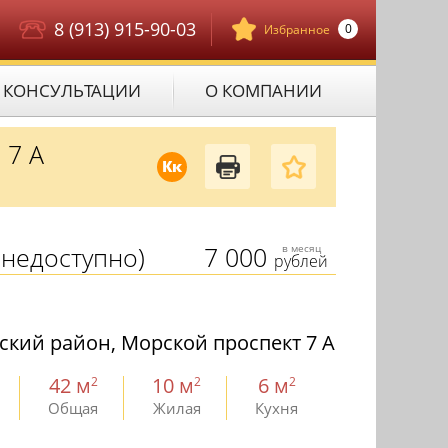
8 (913) 915-90-03
0
Избранное
КОНСУЛЬТАЦИИ
О КОМПАНИИ
 7 А
Кк
недоступно)
7 000
в месяц
рублей
ский район, Морской проспект 7 А
42 м
10 м
6 м
2
2
2
Общая
Жилая
Кухня