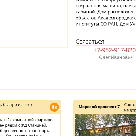
стиральная машина, плита
кабиной. Дом расположен 
объектов Академгородка: 
институты СО РАН, Дом Уче
Связаться
+7-952-917-82
Олег Иванович
ь быстро и легко
Снять
Кк
Морской проспект 7
не до
та в 2х комнатной квартире.
н рядом с ЖД Станцией,
бщественного транспорта,