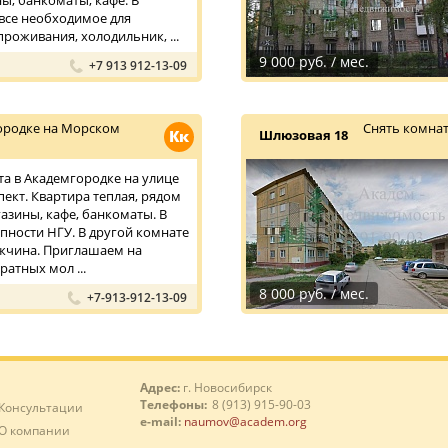
ы, банкоматы, кафе. В
 все необходимое для
роживания, холодильник, ...
9 000 руб. / мес.
+7 913 912-13-09
ородке на Морском
Снять комнат
Кк
Шлюзовая 18
та в Академгородке на улице
ект. Квартира теплая, рядом
газины, кафе, банкоматы. В
пности НГУ. В другой комнате
жчина. Приглашаем на
атных мол ...
8 000 руб. / мес.
+7-913-912-13-09
Адрес:
г. Новосибирск
Телефоны:
8 (913) 915-90-03
Консультации
e-mail:
naumov@academ.org
О компании