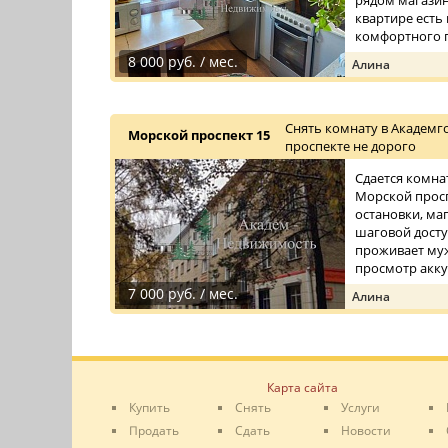
рядом магазин
квартире есть
комфортного п
8 000 руб. / мес.
Алина
Снять комнату в Академг
Морской проспект 15
проспекте не дорого
Сдается комна
Морской просп
остановки, ма
шаговой досту
проживает му
просмотр аккур
7 000 руб. / мес.
Алина
Карта сайта
Купить
Снять
Услуги
Продать
Сдать
Новости